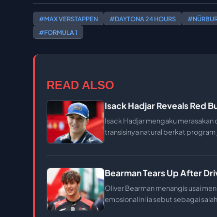
#MAX VERSTAPPEN
#DAYTONA 24 HOURS
#NÜRBUR
#FORMULA 1
READ ALSO
Isack Hadjar Reveals Red Bu
Isack Hadjar mengaku merasakan cul
transisinya natural berkat program
Bearman Tears Up After Dri
Oliver Bearman menangis usai meng
emosional ini ia sebut sebagai sala