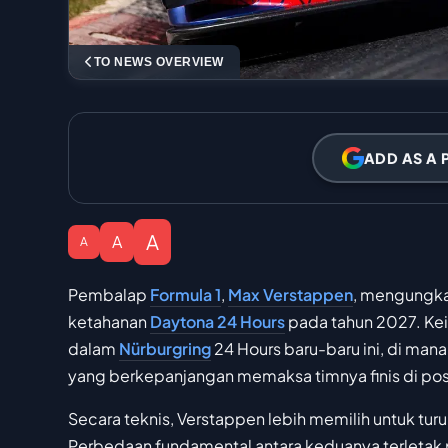
TO NEWS OVERVIEW
ADD AS A 
A
A
A
Pembalap
Formula 1
,
Max Verstappen
, mengungka
ketahanan
Daytona 24 Hours
pada tahun 2027. Kei
dalam
Nürburgring
24 Hours baru-baru ini, di ma
yang berkepanjangan memaksa timnya finis di pos
Secara teknis, Verstappen lebih memilih untuk tur
Perbedaan fundamental antara keduanya terletak 