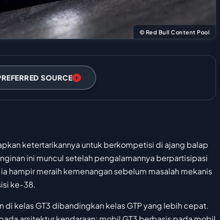
© Red Bull Content Pool
PREFERRED SOURCE
pkan ketertarikannya untuk berkompetisi di ajang balap
nginan ini muncul setelah pengalamannya berpartisipasi
na ia hampir meraih kemenangan sebelum masalah mekanis
isi ke-38.
un di kelas GT3 dibandingkan kelas GTP yang lebih cepat.
pada arsitektur kendaraan; mobil GT3 berbasis pada mobil