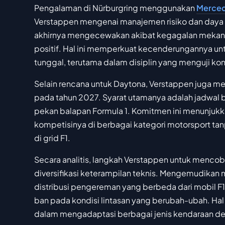
Pengalaman di Nürburgring menggunakan
Merce
Verstappen mengenai manajemen risiko dan daya 
akhirnya mengecewakan akibat kegagalan mekanis
positif. Hal ini memperkuat kecenderungannya unt
tunggal, terutama dalam disiplin yang menguji kon
Selain rencana untuk Daytona, Verstappen juga me
pada tahun 2027. Syarat utamanya adalah jadwal b
pekan balapan Formula 1. Komitmen ini menunjuk
kompetisinya di berbagai kategori motorsport 
di grid F1.
Secara analitis, langkah Verstappen untuk menc
diversifikasi keterampilan teknis. Mengemudikan 
distribusi pengereman yang berbeda dari mobil F1
ban pada kondisi lintasan yang berubah-ubah. 
dalam mengadaptasi berbagai jenis kendaraan den