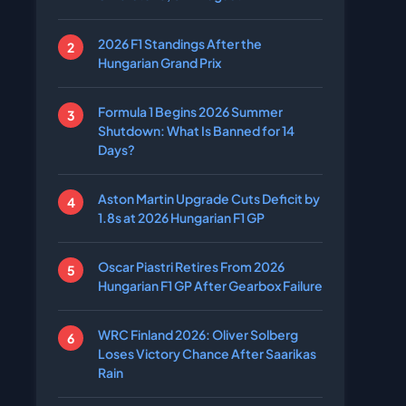
2026 F1 Standings After the
Hungarian Grand Prix
Formula 1 Begins 2026 Summer
Shutdown: What Is Banned for 14
Days?
Aston Martin Upgrade Cuts Deficit by
1.8s at 2026 Hungarian F1 GP
Oscar Piastri Retires From 2026
Hungarian F1 GP After Gearbox Failure
WRC Finland 2026: Oliver Solberg
Loses Victory Chance After Saarikas
Rain