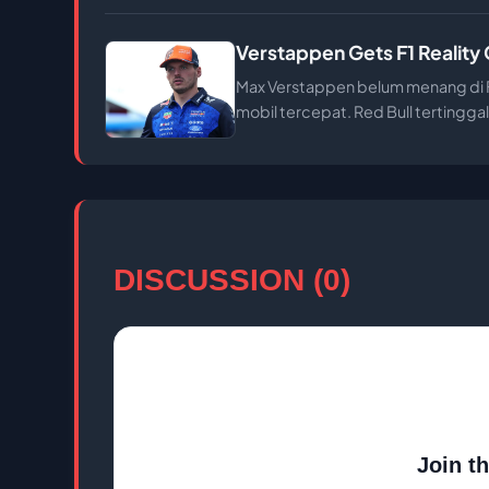
Verstappen Gets F1 Reality
Max Verstappen belum menang di F
mobil tercepat. Red Bull tertinggal
DISCUSSION (0)
Join t