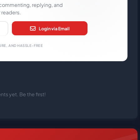
rt commenting, replying, and
r readers.
Login via Email
URE, AND HASSLE-FREE
s yet. Be the first!