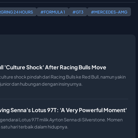
GRING 24 HOURS
#FORMULA 1
#GT3
#MERCEDES-AMG
ll 'Culture Shock' After Racing Bulls Move
ture shock pindah dari Racing Bulls ke Red Bull, namun yakin
 junior dan hubungan dengan insinyurnya.
ving Senna's Lotus 97T: 'A Very Powerful Moment'
endarai Lotus 97T milik Ayrton Senna di Silverstone. Momen
h satu hari terbaik dalam hidupnya.