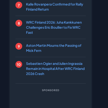
Kalle Rovanpera Confirmed for Rally
Finland Return
WRC Finland 2026: Juha Kankkunen
Challenges Eric Boullier to Fix WRC
Fast
Aston Martin Mourns the Passing of
Mick Fern
Sebastien Ogier and Julien Ingrassia
Remain in Hospital After WRC Finland
2026 Crash
SPONSORED