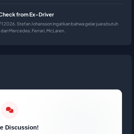
 Check from Ex-Driver
1 2026. Stefan Johansson ingatkan bahwa gelar juara butuh
 dari Mercedes, Ferrari, McLaren.
he Discussion!