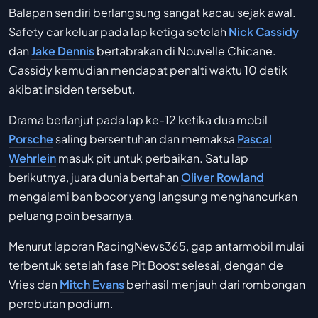
Balapan sendiri berlangsung sangat kacau sejak awal.
Safety car keluar pada lap ketiga setelah
Nick Cassidy
dan
Jake Dennis
bertabrakan di Nouvelle Chicane.
Cassidy kemudian mendapat penalti waktu 10 detik
akibat insiden tersebut.
Drama berlanjut pada lap ke-12 ketika dua mobil
Porsche
saling bersentuhan dan memaksa
Pascal
Wehrlein
masuk pit untuk perbaikan. Satu lap
berikutnya, juara dunia bertahan
Oliver Rowland
mengalami ban bocor yang langsung menghancurkan
peluang poin besarnya.
Menurut laporan RacingNews365, gap antarmobil mulai
terbentuk setelah fase Pit Boost selesai, dengan de
Vries dan
Mitch Evans
berhasil menjauh dari rombongan
perebutan podium.