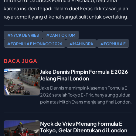
terbesar di paddock Formula E Monaco, terutama
karena insiden terjadi dalam duel keras di lintasan jalan
raya sempit yang dikenal sangat sulit untuk overtaking.
#NYCK DE VRIES
#DAN TICKTUM
#FORMULA E MONACO 2026
#MAHINDRA
#FORMULA E
BACA JUGA
Jake Dennis Pimpin Formula E 2026
Jelang Final London
Jake Dennis memimpin klasemen Formula E
2026 setelah Tokyo E-Prix, hanya unggul dua
poin atas Mitch Evans menjelang final London.
Nyck de Vries Menang Formula E
Tokyo, Gelar Ditentukan di London