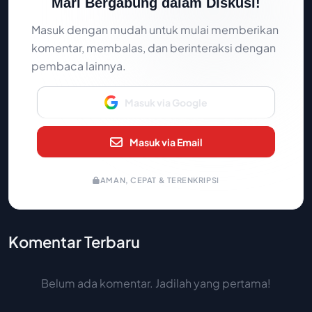
Mari Bergabung dalam Diskusi!
Masuk dengan mudah untuk mulai memberikan
komentar, membalas, dan berinteraksi dengan
pembaca lainnya.
Masuk via Google
Masuk via Email
AMAN, CEPAT & TERENKRIPSI
Komentar Terbaru
Belum ada komentar. Jadilah yang pertama!