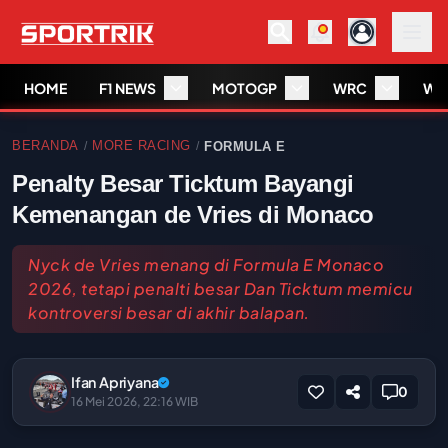
HOME
F1 NEWS
MOTOGP
WRC
WS
BERANDA
MORE RACING
FORMULA E
/
/
Penalty Besar Ticktum Bayangi
Kemenangan de Vries di Monaco
Nyck de Vries menang di Formula E Monaco
2026, tetapi penalti besar Dan Ticktum memicu
kontroversi besar di akhir balapan.
Ifan Apriyana
0
16 Mei 2026, 22:16 WIB