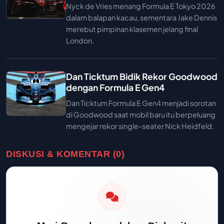
Nyck de Vries menang Formula E Tokyo 2026
dalam balapan kacau, sementara Jake Dennis
merebut pimpinan klasemen jelang final
London.
Dan Ticktum Bidik Rekor Goodwood
dengan Formula E Gen4
Dan Ticktum Formula E Gen4 menjadi sorotan
di Goodwood saat mobil baru itu berpeluang
mengejar rekor single-seater Nick Heidfeld.
DISKUSI & KOMENTAR (0)