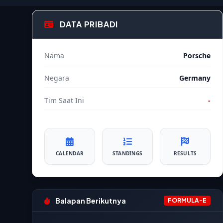
DATA PRIBADI
Nama
Porsche
Negara
Germany
Tim Saat Ini
-
CALENDAR
STANDINGS
RESULTS
Balapan Berikutnya
FORMULA-E