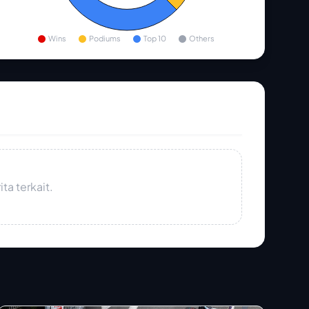
Wins
Podiums
Top 10
Others
ta terkait.