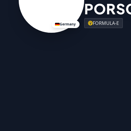
PORS
FORMULA-E
Germany