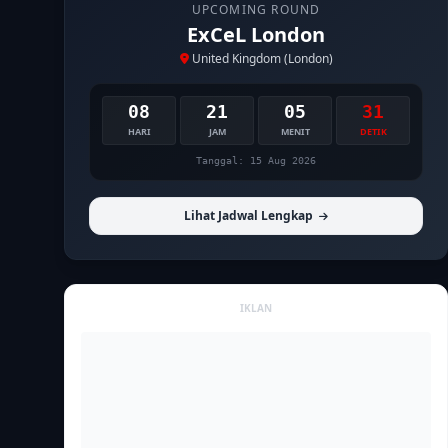
UPCOMING ROUND
ExCeL London
United Kingdom (London)
08
21
05
30
HARI
JAM
MENIT
DETIK
Tanggal: 15 Aug 2026
Lihat Jadwal Lengkap
IKLAN