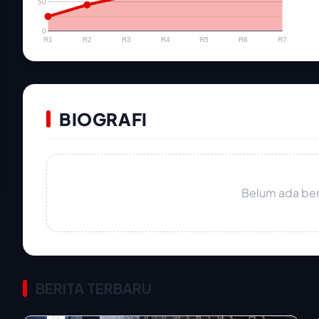
50
0
R1
R2
R3
R4
R5
R6
R7
BIOGRAFI
Belum ada beri
BERITA TERBARU