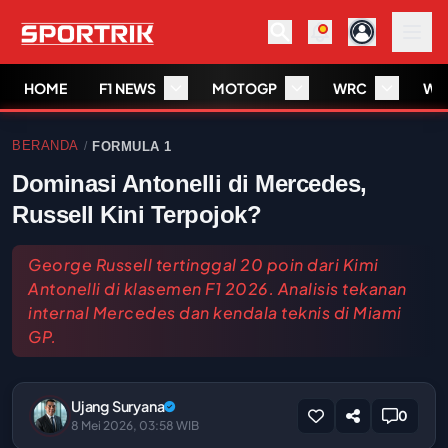
HOME
F1 NEWS
MOTOGP
WRC
WS
BERANDA
FORMULA 1
/
Dominasi Antonelli di Mercedes,
Russell Kini Terpojok?
George Russell tertinggal 20 poin dari Kimi
Antonelli di klasemen F1 2026. Analisis tekanan
internal Mercedes dan kendala teknis di Miami
GP.
Ujang Suryana
0
8 Mei 2026, 03:58 WIB