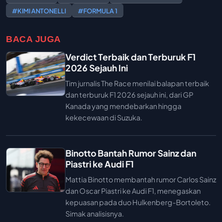
#KIMI ANTONELLI
#FORMULA 1
BACA JUGA
Verdict Terbaik dan Terburuk F1
2026 Sejauh Ini
Tim jurnalis The Race menilai balapan terbaik
dan terburuk F1 2026 sejauh ini, dari GP
Kanada yang mendebarkan hingga
kekecewaan di Suzuka.
Binotto Bantah Rumor Sainz dan
Piastri ke Audi F1
Mattia Binotto membantah rumor Carlos Sainz
dan Oscar Piastri ke Audi F1, menegaskan
kepuasan pada duo Hulkenberg-Bortoleto.
Simak analisisnya.