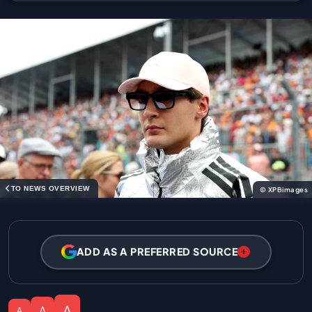
TO NEWS OVERVIEW
© XPBimages
ADD AS A PREFERRED SOURCE
A
A
A