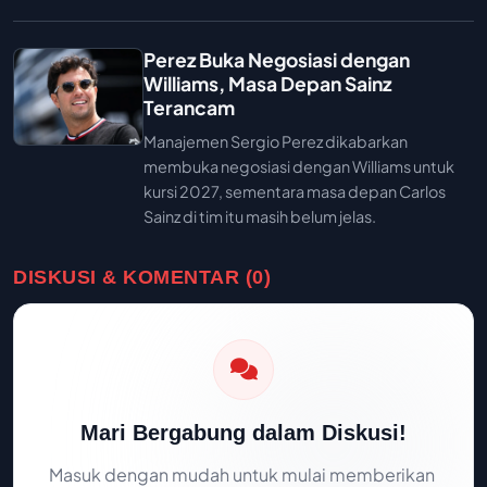
Perez Buka Negosiasi dengan
Williams, Masa Depan Sainz
Terancam
Manajemen Sergio Perez dikabarkan
membuka negosiasi dengan Williams untuk
kursi 2027, sementara masa depan Carlos
Sainz di tim itu masih belum jelas.
DISKUSI & KOMENTAR (0)
Mari Bergabung dalam Diskusi!
Masuk dengan mudah untuk mulai memberikan