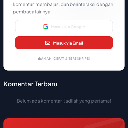
komentar, membalas, dan berinteraksi dengan
pembaca lainnya.
Masuk via Google
Masuk via Email
AMAN, CEPAT & TERENKRIPSI
Komentar Terbaru
Belum ada komentar. Jadilah yang pertama!