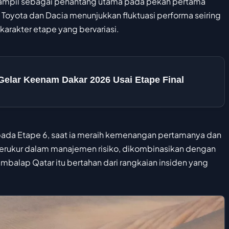
ampil sebagai penantang utama pada pekan pertama
 Toyota dan Dacia menunjukkan fluktuasi performa seiring
 karakter etape yang bervariasi.
 Gelar Keenam Dakar 2026 Usai Etape Final
pada Etape 6, saat ia meraih kemenangan pertamanya dan
erukur dalam manajemen risiko, dikombinasikan dengan
alap Qatar itu bertahan dari rangkaian insiden yang