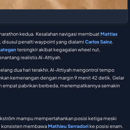
 marathon kedua. Kesalahan navigasi membuat
Mattias
, disusul penalti waypoint yang dialami
Carlos Sainz
.
Lategan
tersingkir akibat kegagalan wheel nut,
antang realistis Al-Attiyah.
ang dua hari terakhir, Al-Attiyah mengontrol tempo
kan kemenangan dengan margin 9 menit 42 detik. Gelar
n empat pabrikan berbeda, menempatkannya semakin
r. Ekström mampu mempertahankan posisi ketiga meski
ma konsisten membawa
Mathieu Serradori
ke posisi enam.