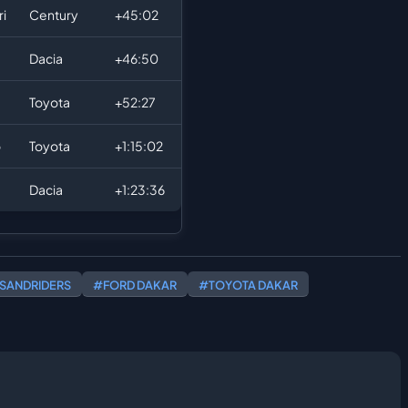
ri
Century
+45:02
Dacia
+46:50
Toyota
+52:27
o
Toyota
+1:15:02
Dacia
+1:23:36
 SANDRIDERS
#FORD DAKAR
#TOYOTA DAKAR