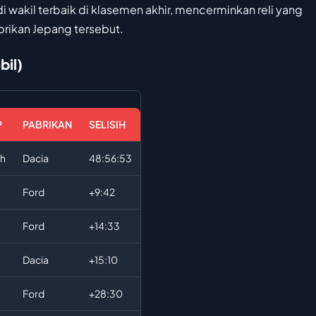
 wakil terbaik di klasemen akhir, mencerminkan reli yang
brikan Jepang tersebut.
bil)
P
PABRIKAN
SELISIH
ah
Dacia
48:56:53
Ford
+9:42
m
Ford
+14:33
Dacia
+15:10
Ford
+28:30