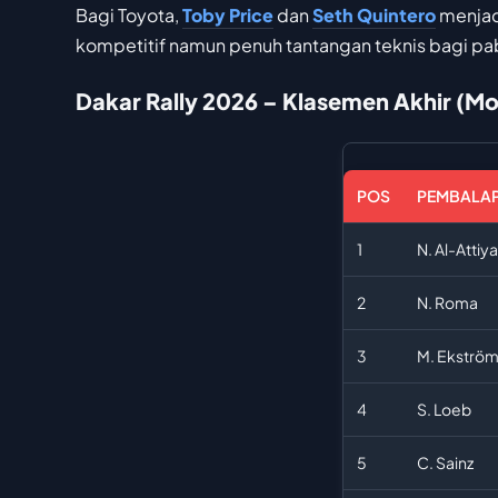
Bagi Toyota,
Toby Price
dan
Seth Quintero
menjadi
kompetitif namun penuh tantangan teknis bagi pa
Dakar Rally 2026 – Klasemen Akhir (Mo
POS
PEMBALA
1
N. Al-Attiy
2
N. Roma
3
M. Ekströ
4
S. Loeb
5
C. Sainz