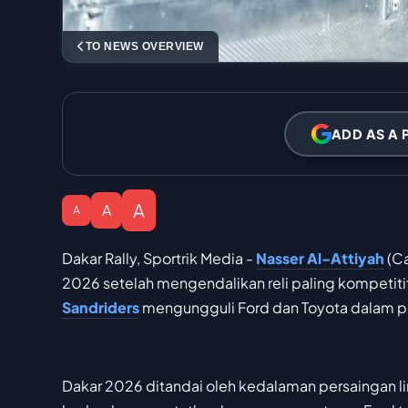
TO NEWS OVERVIEW
ADD AS A 
A
A
A
Dakar Rally, Sportrik Media -
Nasser Al-Attiyah
(Ca
2026 setelah mengendalikan reli paling kompetit
Sandriders
mengungguli Ford dan Toyota dalam pe
Dakar 2026 ditandai oleh kedalaman persaingan l