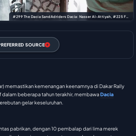
#299 The Dacia SandAdriders Dacia: Nasser Al-Attiyah, #225 Ford M-Sport Ford: Carlos Sainz Sr
PREFERRED SOURCE
r) memastikan kemenangan keenamnya di Dakar Rally
if dalam beberapa tahun terakhir, membawa
Dacia
rebutan gelar keseluruhan.
intas pabrikan, dengan 10 pembalap dari lima merek