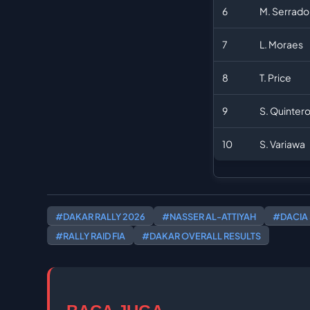
6
M. Serrado
7
L. Moraes
8
T. Price
9
S. Quinter
10
S. Variawa
#DAKAR RALLY 2026
#NASSER AL-ATTIYAH
#DACIA
#RALLY RAID FIA
#DAKAR OVERALL RESULTS