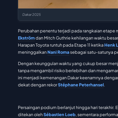
Dakar 2025
Perubahan penentu terjadi pada rangkaian etape
Ekström
dan Mitch Guthrie kehilangan waktu besar
Harapan Toyota runtuh pada Etape 11 ketika
Henk 
meninggalkan
Nani Roma
sebagai satu-satunya pen
Dengan keunggulan waktu yang cukup besar menjel
tanpa mengambil risiko berlebihan dan mengaman
ini menjadi kemenangan Dakar keenamnya denga
dekat dengan rekor
Stéphane Peterhansel
.
Persaingan podium berlanjut hingga hari terakhi
ditekan oleh
Sébastien Loeb
, sementara perfor