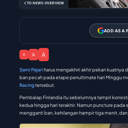
TO NEWS OVERVIEW
ADD AS A 
A
A
A
Sami Pajari
harus mengakhiri akhir pekan kuatnya 
ban pecah pada etape penultimate hari Minggu
Racing
tersebut.
Pembalap Finlandia itu sebelumnya tampil konsist
kedua hingga hari terakhir. Namun puncture pada 
mengganti ban, kehilangan hampir tiga menit, dan 