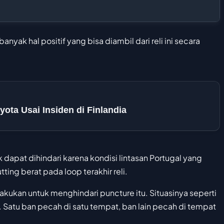
anyak hal positif yang bisa diambil dari reli ini secara
yota Usai Insiden di Finlandia
k dapat dihindari karena kondisi lintasan Portugal yang
tting berat pada loop terakhir reli.
lakukan untuk menghindari puncture itu. Situasinya seperti
u. Satu ban pecah di satu tempat, ban lain pecah di tempat