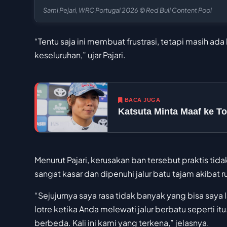
Sami Pejari, WRC Portugal 2026 © Red Bull Content Pool
“Tentu saja ini membuat frustrasi, tetapi masih ada b
keseluruhan,” ujar Pajari.
BACA JUGA
Katsuta Minta Maaf ke To
Menurut Pajari, kerusakan ban tersebut praktis tida
sangat kasar dan dipenuhi jalur batu tajam akibat ru
“Sejujurnya saya rasa tidak banyak yang bisa saya 
lotre ketika Anda melewati jalur berbatu seperti it
berbeda. Kali ini kami yang terkena,” jelasnya.