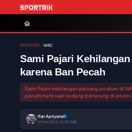
BERANDA
WRC
/
Sami Pajari Kehilanga
karena Ban Pecah
Sami Pajari kehilangan peluang podium di W
penultimate saat sedang bertarung di posisi
Ifan Apriyana
10 Mei 2026, 23:30 WIB