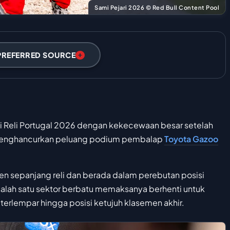
Sami Pejari 2026 © Red Bull Content Pool
PREFERRED SOURCE
di Reli Portugal 2026 dengan kekecewaan besar setelah
 menghancurkan peluang podium pembalap
Toyota Gazoo
en sepanjang reli dan berada dalam perebutan posisi
salah satu sektor berbatu memaksanya berhenti untuk
terlempar hingga posisi ketujuh klasemen akhir.