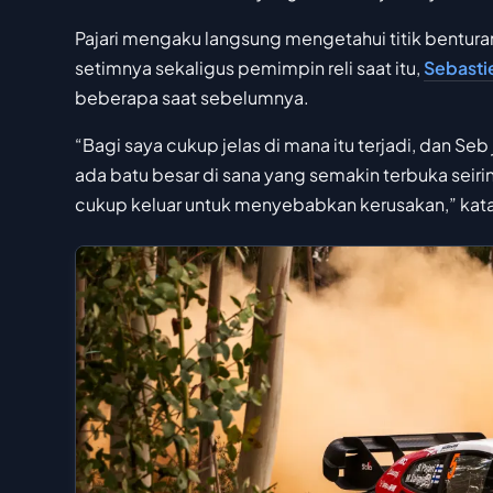
Pajari mengaku langsung mengetahui titik bentur
setimnya sekaligus pemimpin reli saat itu,
Sebasti
beberapa saat sebelumnya.
“Bagi saya cukup jelas di mana itu terjadi, dan S
ada batu besar di sana yang semakin terbuka seiri
cukup keluar untuk menyebabkan kerusakan,” kata 