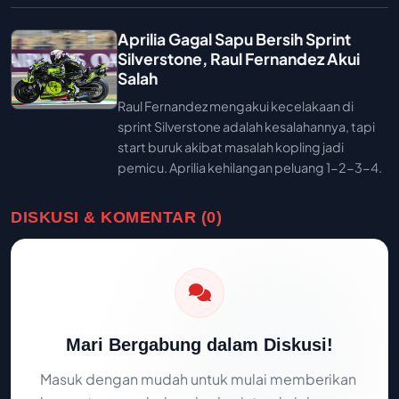
Aprilia Gagal Sapu Bersih Sprint
Silverstone, Raul Fernandez Akui
Salah
Raul Fernandez mengakui kecelakaan di
sprint Silverstone adalah kesalahannya, tapi
start buruk akibat masalah kopling jadi
pemicu. Aprilia kehilangan peluang 1-2-3-4.
DISKUSI & KOMENTAR (0)
Mari Bergabung dalam Diskusi!
Masuk dengan mudah untuk mulai memberikan