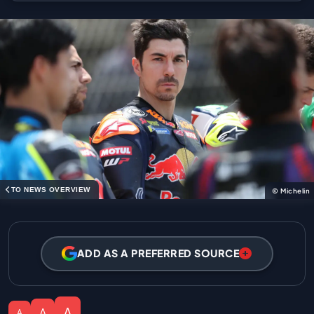
TO NEWS OVERVIEW
© Michelin
ADD AS A PREFERRED SOURCE
A
A
A