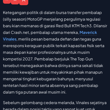
Ketegangan politik di dalam bursa transfer pembalap
(silly season) MotoGP menjelang pergulirnya regulasi
baru kian memanas di garasi Red Bull KTM Tech3. Dilansir
dari Crash.net, pembalap utama mereka,
Maverick
Vinales
, merilis pesan bernada defian dan tegas guna
merespons keraguan publik terkait kapasitas fisik serta
masa depan karier profesionalnya untuk musim
kompetisi 2027. Pembalap berjuluk The Top Gun
tersebut menegaskan bahwa dirinya sama sekali tidak
memiliki kewajiban untuk meyakinkan pihak manapun
mengenai tingkat kebugaran bahunya, menyusul
rentetan hasil minor serta absennya sang pembalap
dalam tiga putaran awal musim ini.
Sebelum gelombang cedera melanda, Vinales sejatinya
berada dalam posisi taktis yang sangat kuat untuk