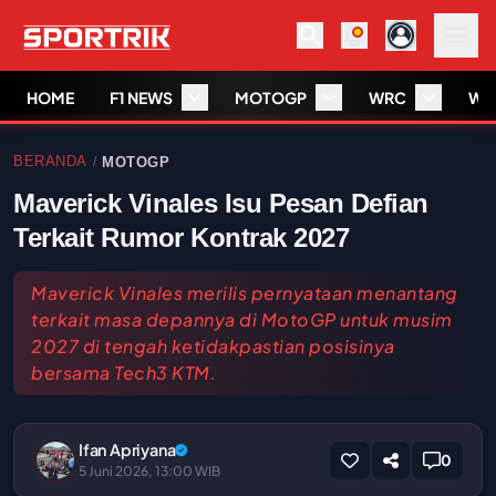
HOME
F1 NEWS
MOTOGP
WRC
WS
BERANDA
MOTOGP
/
Maverick Vinales Isu Pesan Defian
Terkait Rumor Kontrak 2027
Maverick Vinales merilis pernyataan menantang
terkait masa depannya di MotoGP untuk musim
2027 di tengah ketidakpastian posisinya
bersama Tech3 KTM.
Ifan Apriyana
0
5 Juni 2026, 13:00 WIB