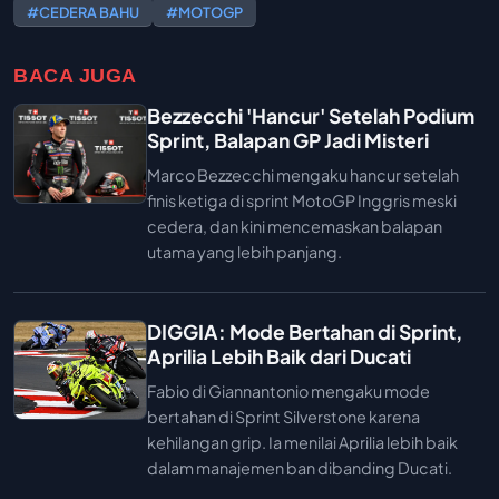
#CEDERA BAHU
#MOTOGP
BACA JUGA
Bezzecchi 'Hancur' Setelah Podium
Sprint, Balapan GP Jadi Misteri
Marco Bezzecchi mengaku hancur setelah
finis ketiga di sprint MotoGP Inggris meski
cedera, dan kini mencemaskan balapan
utama yang lebih panjang.
DIGGIA: Mode Bertahan di Sprint,
Aprilia Lebih Baik dari Ducati
Fabio di Giannantonio mengaku mode
bertahan di Sprint Silverstone karena
kehilangan grip. Ia menilai Aprilia lebih baik
dalam manajemen ban dibanding Ducati.