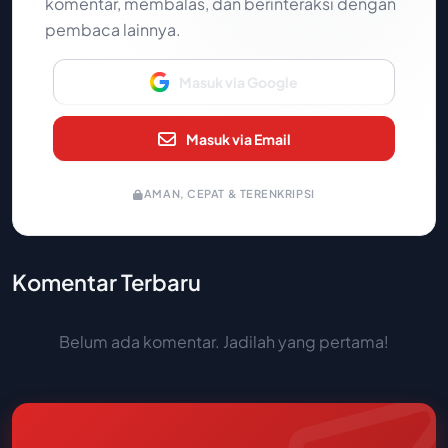
komentar, membalas, dan berinteraksi dengan
pembaca lainnya.
Masuk via Google
Masuk via Email
AMAN, CEPAT & TERENKRIPSI
Komentar Terbaru
Belum ada komentar. Jadilah yang pertama!