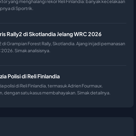
or yang menghalangi rekor Reli Finlandia: banyak kecelakaan
apnya di Sportrik.
aris Rally2 di Skotlandia Jelang WRC 2026
y2 di Grampian Forest Rally, Skotlandia. Ajang ini jadi pemanasan
 2026. Simak analisisnya.
 Polisi di Reli Finlandia
 polisi di Reli Finlandia, termasuk Adrien Fourmaux.
n, dengan satu kasus membahayakan. Simak detailnya.