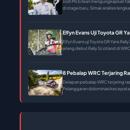
Josh McErlean mengungkapkan fakt
di stage baru. Simak analisis lengk
Elfyn Evans Uji Toyota GR Y
Elfyn Evans uji Toyota GR Yaris Rall
jelang debut Rally Scotland di WRC
8 Pebalap WRC Terjaring Razia
Delapan pebalap WRC terjaring razia
Pelanggaran didominasi kecepata