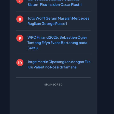
Sistem Picu Insiden Oscar Piastri
Toto Wolff Geram Masalah Mercedes
Rugikan George Russell
WRC Finland 2026: Sebastien Ogier
Tantang Elfyn Evans Bertarung pada
Sabtu
Jorge Martin Dipasangkan dengan Eks
Kru Valentino Rossi di Yamaha
SPONSORED