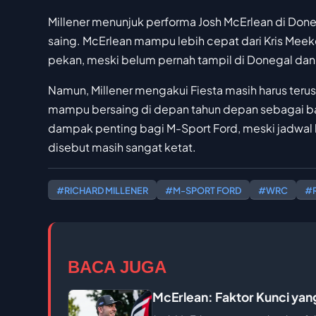
Millener menunjuk performa Josh McErlean di Done
saing. McErlean mampu lebih cepat dari Kris Meek
pekan, meski belum pernah tampil di Donegal dan 
Namun, Millener mengakui Fiesta masih harus terus
mampu bersaing di depan tahun depan sebagai ba
dampak penting bagi M-Sport Ford, meski jadwal
disebut masih sangat ketat.
#RICHARD MILLENER
#M-SPORT FORD
#WRC
#
BACA JUGA
McErlean: Faktor Kunci yang