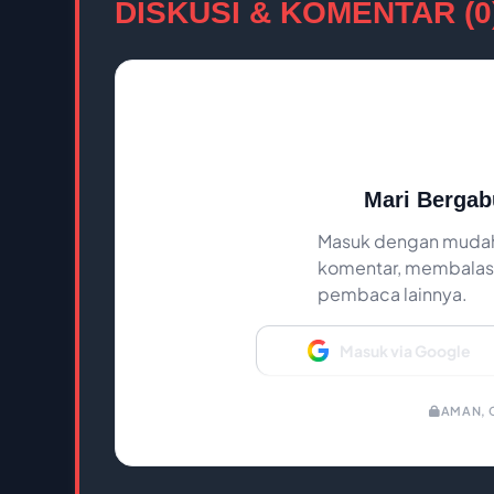
DISKUSI & KOMENTAR (0
Mari Bergab
Masuk dengan mudah
komentar, membalas,
pembaca lainnya.
Masuk via Google
AMAN, C