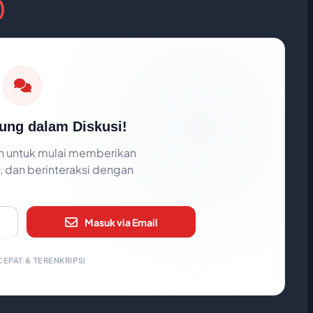
)
ung dalam Diskusi!
 untuk mulai memberikan
 dan berinteraksi dengan
Masuk via Email
EPAT & TERENKRIPSI