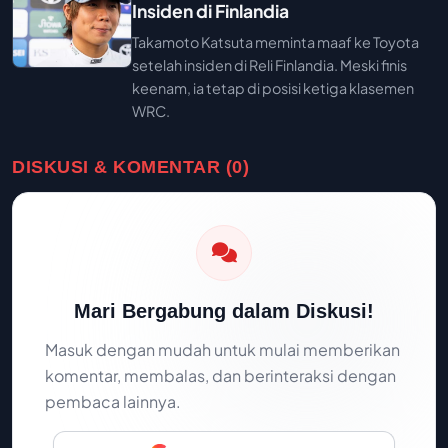
Insiden di Finlandia
Takamoto Katsuta meminta maaf ke Toyota
setelah insiden di Reli Finlandia. Meski finis
keenam, ia tetap di posisi ketiga klasemen
WRC.
DISKUSI & KOMENTAR (0)
Mari Bergabung dalam Diskusi!
Masuk dengan mudah untuk mulai memberikan
komentar, membalas, dan berinteraksi dengan
pembaca lainnya.