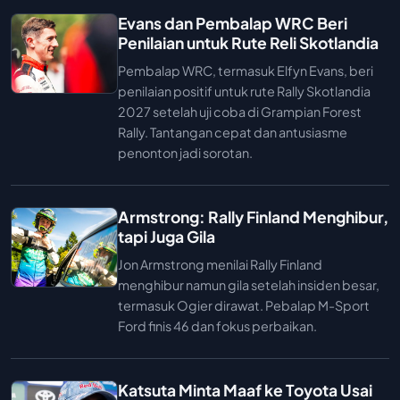
Evans dan Pembalap WRC Beri
Penilaian untuk Rute Reli Skotlandia
Pembalap WRC, termasuk Elfyn Evans, beri
penilaian positif untuk rute Rally Skotlandia
2027 setelah uji coba di Grampian Forest
Rally. Tantangan cepat dan antusiasme
penonton jadi sorotan.
Armstrong: Rally Finland Menghibur,
tapi Juga Gila
Jon Armstrong menilai Rally Finland
menghibur namun gila setelah insiden besar,
termasuk Ogier dirawat. Pebalap M-Sport
Ford finis 46 dan fokus perbaikan.
Katsuta Minta Maaf ke Toyota Usai