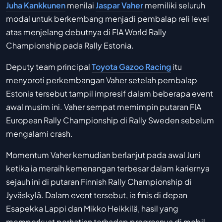
Juha Kankkunen
menilai
Jaspar Vaher
memiliki seluruh
modal untuk berkembang menjadi pembalap reli level
atas menjelang debutnya di FIA World Rally
Championship pada Rally Estonia.
Deputy team principal
Toyota Gazoo Racing
itu
menyoroti perkembangan Vaher setelah pembalap
Estonia tersebut tampil impresif dalam beberapa event
awal musim ini. Vaher sempat memimpin putaran FIA
European Rally Championship di Rally Sweden sebelum
mengalami crash.
Momentum Vaher kemudian berlanjut pada awal Juni
ketika ia meraih kemenangan terbesar dalam kariernya
sejauh ini di putaran Finnish Rally Championship di
Jyväskylä. Dalam event tersebut, ia finis di depan
Esapekka Lappi dan Mikko Heikkilä, hasil yang
memperkuat perhatian terhadap progresnya di mobil