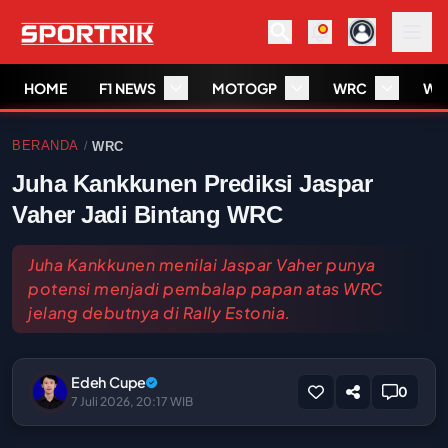
HOME
F1 NEWS
MOTOGP
WRC
WS
BERANDA
WRC
/
Juha Kankkunen Prediksi Jaspar
Vaher Jadi Bintang WRC
Juha Kankkunen menilai Jaspar Vaher punya
potensi menjadi pembalap papan atas WRC
jelang debutnya di Rally Estonia.
Edeh Cupe
0
7 Juli 2026, 20:17 WIB