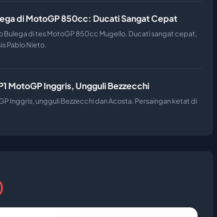
ega di MotoGP 850cc: Ducati Sangat Cepat
 Bulega di tes MotoGP 850cc Mugello. Ducati sangat cepat,
is Pablo Nieto.
P1 MotoGP Inggris, Ungguli Bezzecchi
P Inggris, ungguli Bezzecchi dan Acosta. Persaingan ketat di
)