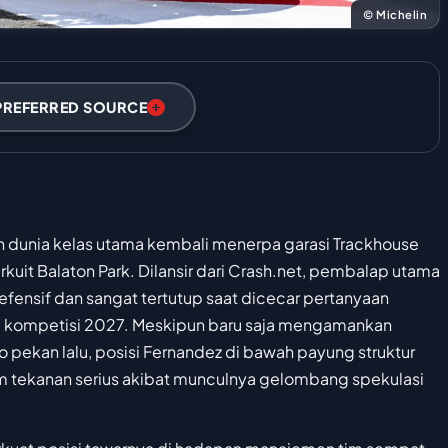
© Michelin
PREFERRED SOURCE
n dunia kelas utama kembali menerpa garasi Trackhouse
irkuit Balaton Park. Dilansir dari Crash.net, pembalap utama
efensif dan sangat tertutup saat dicecar pertanyaan
 kompetisi 2027. Meskipun baru saja mengamankan
 pekan lalu, posisi Fernandez di bawah payung struktur
m tekanan serius akibat munculnya gelombang spekulasi