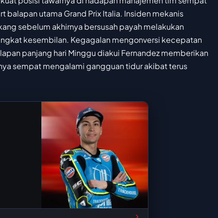
kuat posisi tawarnya di hadapan manajemen tim sempat
rt balapan utama Grand Prix Italia. Insiden mekanis
kang sebelum akhirnya bersusah payah melakukan
 peringkat kesembilan. Kegagalan mengonversi kecepatan
alapan panjang hari Minggu diakui Fernandez memberikan
inya sempat mengalami gangguan tidur akibat terus