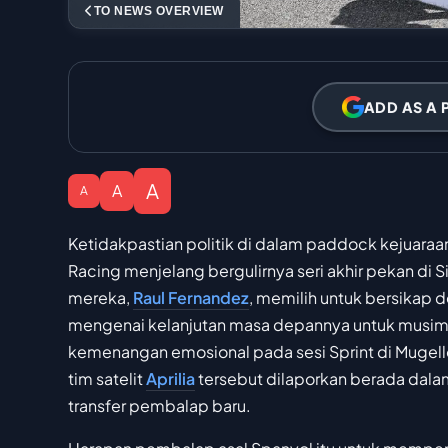
TO NEWS OVERVIEW
ADD AS A 
A
A
A
Ketidakpastian politik di dalam paddock kejuaraa
Racing menjelang bergulirnya seri akhir pekan di S
mereka,
Raul Fernandez
, memilih untuk bersikap d
mengenai kelanjutan masa depannya untuk musim
kemenangan emosional pada sesi Sprint di Mugello
tim satelit
Aprilia
tersebut dilaporkan berada dala
transfer pembalap baru.