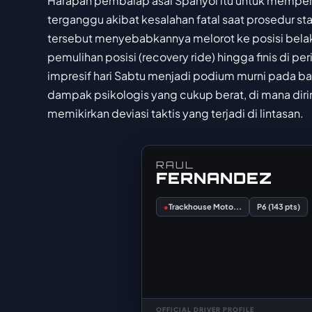
Harapan pembalap asal Spanyol itu untuk memper
terganggu akibat kesalahan fatal saat prosedur sta
tersebut menyebabkannya melorot ke posisi bela
pemulihan posisi (recovery ride) hingga finis di
impresif hari Sabtu menjadi podium murni pada b
dampak psikologis yang cukup berat, di mana dir
memikirkan deviasi taktis yang terjadi di lintasan.
RAUL
FERNANDEZ
●
Trackhouse Moto...
P6 (143 pts)
OFFICIAL DRIVER PROFILE