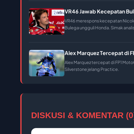
VR46 Jawab Kecepatan Bul
VR46 merespons kecepatan Nicolo
Bulega ungguli Honda. Simak analis
Alex Marquez Tercepat di F
Alex Marquez tercepat di FP1 MotoG
Silverstone jelang Practice.
DISKUSI & KOMENTAR (0