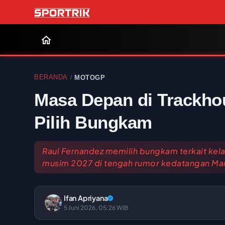
BERANDA
MOTOGP
/
Masa Depan di Trackho
Pilih Bungkam
Raul Fernandez memilih bungkam terkait kel
musim 2027 di tengah rumor kedatangan Ma
Ifan Apriyana
5 Juni 2026, 05:26 WIB