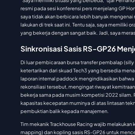
"Saya memiliki situasi yang berbeda," ujar Fernan
resmi pada sesi konferensi pers menjelang GP Hong
saya tidak akan berbicara lebih banyak mengenai
lakukan di trek saat ini. Tentu saja, saya memiliki 
yang bekerja dengan sangat baik. Jadi, saya meras
Sinkronisasi Sasis RS-GP26 Menj
Di luar pembicaraan bursa transfer pembalap (sill
ketertarikan dari skuad Tech3 yang bersedia me
laporan internal paddock mengindikasikan bahwa 
rekonsiliasi tersebut, mengingat riwayat kemitraa
bekerja sama pada musim kompetisi 2022 silam. Pr
kapasitas kecepatan murninya di atas lintasan te
pembuktian balik kepada manajemen.
Tim mekanik Trackhouse Racing wajib melakukan k
mapping) dan kopling sasis RS-GP26 untuk menceg