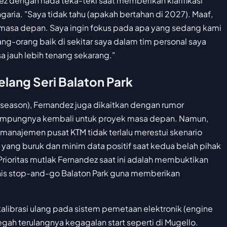
dez dengan nada teka-teki saat memberikan klarifikasi
aria. "Saya tidak tahu (apakah bertahan di 2027). Maaf,
 masa depan. Saya ingin fokus pada apa yang sedang kami
orang-orang baik di sekitar saya dalam tim personal saya
a jauh lebih tenang sekarang."
elang Seri Balaton Park
y season), Fernandez juga dikaitkan dengan rumor
nampungnya kembali untuk proyek masa depan. Namun,
manajemen pusat KTM tidak terlalu merestui skenario
n yang buruk dan minim data positif saat kedua belah pihak
ioritas mutlak Fernandez saat ini adalah membuktikan
knis stop-and-go Balaton Park guna memberikan
alibrasi ulang pada sistem pemetaan elektronik (engine
ah terulangnya kegagalan start seperti di Mugello.