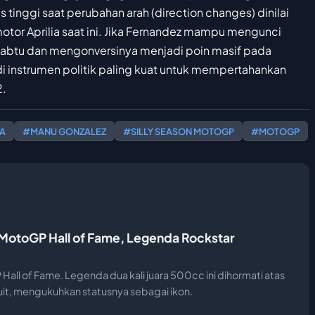
as tinggi saat perubahan arah (direction changes) dinilai
or Aprilia saat ini. Jika Fernandez mampu mengunci
si Sabtu dan mengonversinya menjadi poin masif pada
di instrumen politik paling kuat untuk mempertahankan
2.
IA
#MANU GONZALEZ
#SILLY SEASON MOTOGP
#MOTOGP
MotoGP Hall of Fame, Legenda Rockstar
all of Fame. Legenda dua kali juara 500cc ini dihormati atas
it, mengukuhkan statusnya sebagai ikon.