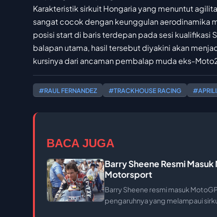
Karakteristik sirkuit Hongaria yang menuntut agilit
sangat cocok dengan keunggulan aerodinamika mot
posisi start di baris terdepan pada sesi kualifika
balapan utama, hasil tersebut diyakini akan menja
kursinya dari ancaman pembalap muda eks-Moto
#RAUL FERNANDEZ
#TRACKHOUSE RACING
#APRIL
BACA JUGA
Barry Sheene Resmi Masuk 
Motorsport
Barry Sheene resmi masuk MotoGP H
pengaruhnya yang melampaui sirku