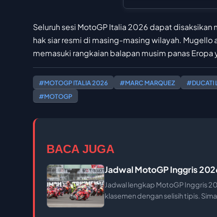
Seluruh sesi MotoGP Italia 2026 dapat disaksika
hak siar resmi di masing-masing wilayah. Mugello
memasuki rangkaian balapan musim panas Eropa y
#MOTOGP ITALIA 2026
#MARC MARQUEZ
#DUCATI
#MOTOGP
BACA JUGA
Jadwal MotoGP Inggris 2026
Jadwal lengkap MotoGP Inggris 202
klasemen dengan selisih tipis. Simak