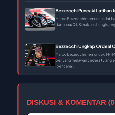
Bezzecchi Puncaki Latihan J
Marco Bezzecchi memuncaki latihan
dan harus Q1. Simak hasil lengkapn
Bezzecchi Ungkap Ordeal C
Marco Bezzecchi memuncaki FP1 M
berjuang melawan cedera tulang se
'bencana'.
DISKUSI & KOMENTAR (0