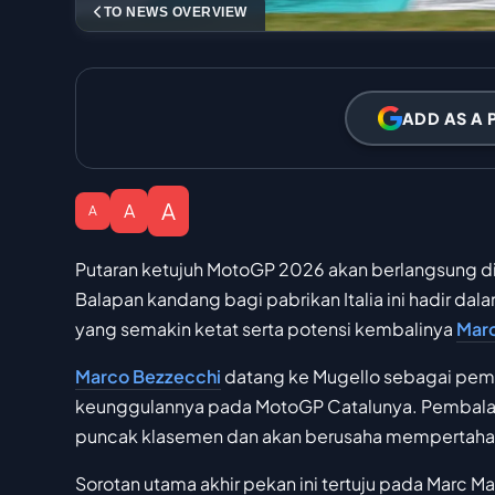
TO NEWS OVERVIEW
ADD AS A 
A
A
A
Putaran ketujuh MotoGP 2026 akan berlangsung di
Balapan kandang bagi pabrikan Italia ini hadir d
yang semakin ketat serta potensi kembalinya
Mar
Marco Bezzecchi
datang ke Mugello sebagai pem
keunggulannya pada MotoGP Catalunya. Pembal
puncak klasemen dan akan berusaha mempertahank
Sorotan utama akhir pekan ini tertuju pada Marc M