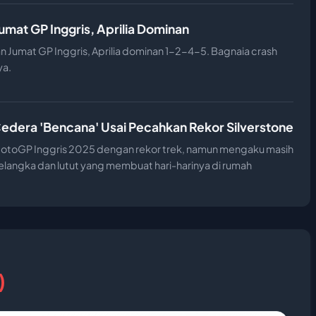
umat GP Inggris, Aprilia Dominan
 Jumat GP Inggris, Aprilia dominan 1-2-4-5. Bagnaia crash
ya.
edera 'Bencana' Usai Pecahkan Rekor Silverstone
otoGP Inggris 2025 dengan rekor trek, namun mengaku masih
langka dan lutut yang membuat hari-harinya di rumah
)