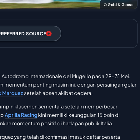
© Gold & Goose
PREFERRED SOURCE
 Autodromo Internazionale del Mugello pada 29-31 Mei.
alam momentum penting musim ini, dengan persaingan gelar
c Marquez
setelah absen akibat cedera.
impin klasemen sementara setelah memperbesar
ap
Aprilia Racing
kini memiliki keunggulan 15 poin di
an momentum positif di hadapan publik Italia.
arquez yang telah dikonfirmasi masuk daftar peserta