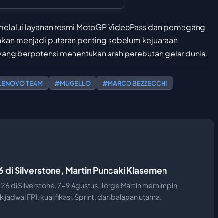
n melalui layanan resmi MotoGP VideoPass dan pemegang
 akan menjadi putaran penting sebelum kejuaraan
ang berpotensi menentukan arah perebutan gelar dunia.
 LENOVO TEAM
#MUGELLO
#MARCO BEZZECCHI
 di Silverstone, Martin Puncaki Klasemen
6 di Silverstone, 7-9 Agustus. Jorge Martin memimpin
 jadwal FP1, kualifikasi, Sprint, dan balapan utama.