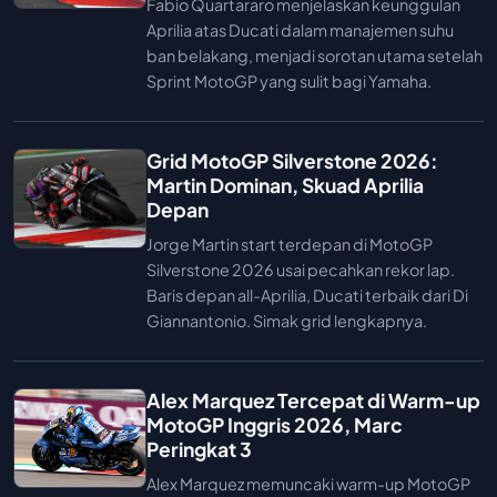
Fabio Quartararo menjelaskan keunggulan
Aprilia atas Ducati dalam manajemen suhu
ban belakang, menjadi sorotan utama setelah
Sprint MotoGP yang sulit bagi Yamaha.
Grid MotoGP Silverstone 2026:
Martin Dominan, Skuad Aprilia
Depan
Jorge Martin start terdepan di MotoGP
Silverstone 2026 usai pecahkan rekor lap.
Baris depan all-Aprilia, Ducati terbaik dari Di
Giannantonio. Simak grid lengkapnya.
Alex Marquez Tercepat di Warm-up
MotoGP Inggris 2026, Marc
Peringkat 3
Alex Marquez memuncaki warm-up MotoGP