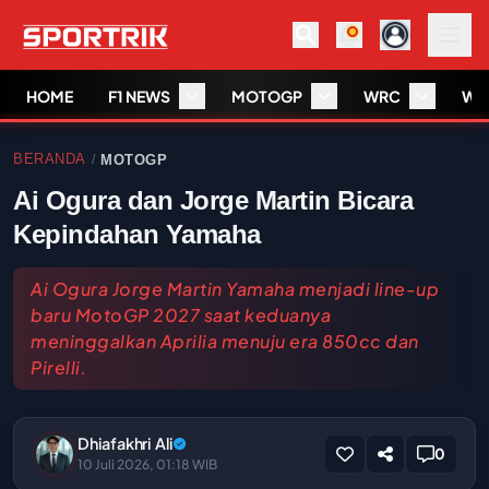
HOME
F1 NEWS
MOTOGP
WRC
WS
BERANDA
MOTOGP
/
Ai Ogura dan Jorge Martin Bicara
Kepindahan Yamaha
Ai Ogura Jorge Martin Yamaha menjadi line-up
baru MotoGP 2027 saat keduanya
meninggalkan Aprilia menuju era 850cc dan
Pirelli.
Dhiafakhri Ali
0
10 Juli 2026, 01:18 WIB