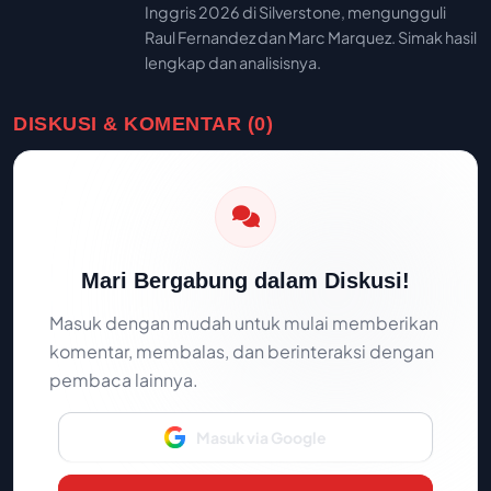
Inggris 2026 di Silverstone, mengungguli
Raul Fernandez dan Marc Marquez. Simak hasil
lengkap dan analisisnya.
DISKUSI & KOMENTAR (0)
Mari Bergabung dalam Diskusi!
Masuk dengan mudah untuk mulai memberikan
komentar, membalas, dan berinteraksi dengan
pembaca lainnya.
Masuk via Google