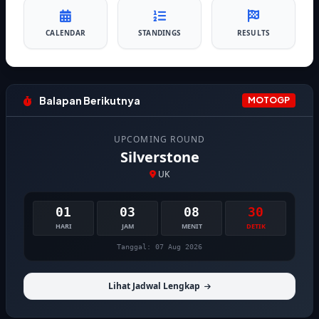
CALENDAR
STANDINGS
RESULTS
Balapan Berikutnya
MOTOGP
UPCOMING ROUND
Silverstone
UK
01
03
08
29
HARI
JAM
MENIT
DETIK
Tanggal: 07 Aug 2026
Lihat Jadwal Lengkap