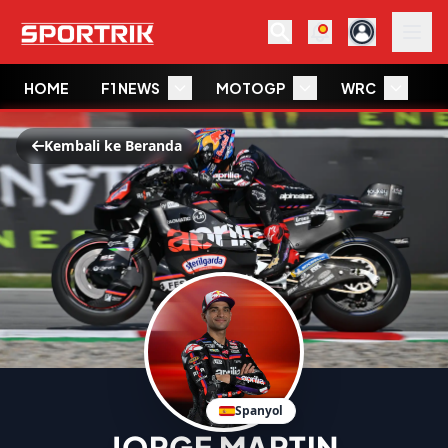
HOME
F1 NEWS
MOTOGP
WRC
W
Kembali ke Beranda
Spanyol
JORGE MARTIN