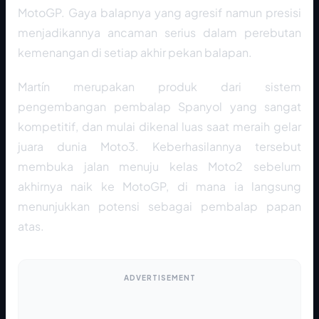
MotoGP. Gaya balapnya yang agresif namun presisi
menjadikannya ancaman serius dalam perebutan
kemenangan di setiap akhir pekan balapan.
Martín merupakan produk dari sistem
pengembangan pembalap Spanyol yang sangat
kompetitif, dan mulai dikenal luas saat meraih gelar
juara dunia Moto3. Keberhasilannya tersebut
membuka jalan menuju kelas Moto2 sebelum
akhirnya naik ke MotoGP, di mana ia langsung
menunjukkan potensi sebagai pembalap papan
atas.
ADVERTISEMENT