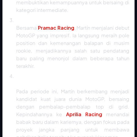
membuktikan kemampuannya untuk bersaing di
kategori intermediate.
Debut MotoGP dan Terobosan (2021 - 2023)
Bersama
Pramac Racing
, Martín menjalani debut
MotoGP yang impresif. Ia langsung meraih pole
position dan kemenangan balapan di musim
rookie, menjadikannya salah satu pendatang
baru paling menonjol dalam beberapa tahun
terakhir.
Penantang Gelar dan Transisi ke Aprilia (2024
- 2026)
Pada periode ini, Martín berkembang menjadi
kandidat kuat juara dunia MotoGP, bersaing
dengan pembalap-pembalap top di grid.
Kepindahannya ke
Aprilia Racing
menandai
babak baru dalam kariernya, dengan fokus pada
proyek jangka panjang untuk membawa