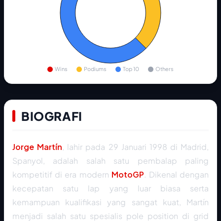
Wins
Podiums
Top 10
Others
BIOGRAFI
Jorge Martín
, lahir pada 29 Januari 1998 di Madrid,
Spanyol, adalah salah satu pembalap paling
kompetitif di era modern
MotoGP
. Dikenal dengan
kecepatan satu lap yang luar biasa serta
kemampuan kualifikasi yang sangat kuat, Martín
menjadi salah satu spesialis pole position di grid