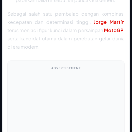
pabrikan Italia tersebut ke puncak klasemen.
Sebagai salah satu pembalap dengan kombinasi
kecepatan dan determinasi tinggi,
Jorge Martín
terus menjadi figur kunci dalam persaingan
MotoGP
,
serta kandidat utama dalam perebutan gelar dunia
di era modern.
ADVERTISEMENT