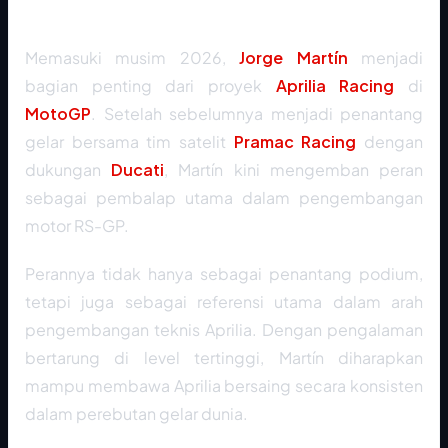
Kondisi dan Status Saat Ini (Musim 2026)
Memasuki musim 2026,
Jorge Martín
menjadi
bagian penting dari proyek
Aprilia Racing
di
MotoGP
. Setelah sebelumnya menjadi penantang
gelar bersama tim satelit
Pramac Racing
dengan
dukungan
Ducati
, Martín kini mengemban peran
sebagai pembalap utama dalam pengembangan
motor RS-GP.
Perannya tidak hanya sebagai penantang podium,
tetapi juga sebagai referensi utama dalam arah
pengembangan teknis Aprilia. Dengan pengalaman
bertarung di level tertinggi, Martín diharapkan
mampu membawa Aprilia bersaing secara konsisten
dalam perebutan gelar dunia.