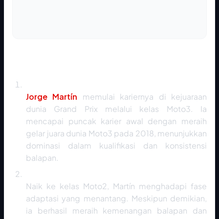
Perjalanan Karier dan Rekam Jejak
Awal Karier dan Gelar Moto3 (2015 - 2018)
Jorge Martín
memulai kariernya di kejuaraan
dunia Grand Prix melalui kelas Moto3. Ia
mencapai puncak karier awal dengan meraih
gelar juara dunia Moto3 pada 2018, menunjukkan
dominasi dalam kualifikasi dan konsistensi
balapan.
Adaptasi di Moto2 (2019 - 2020)
Naik ke kelas Moto2, Martín menghadapi fase
adaptasi yang menantang. Meskipun demikian,
ia berhasil meraih kemenangan balapan dan