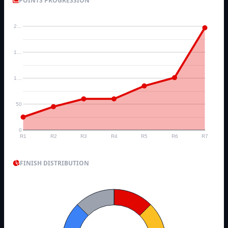
POINTS PROGRESSION
2…
1…
1…
50
0
R1
R2
R3
R4
R5
R6
R7
FINISH DISTRIBUTION