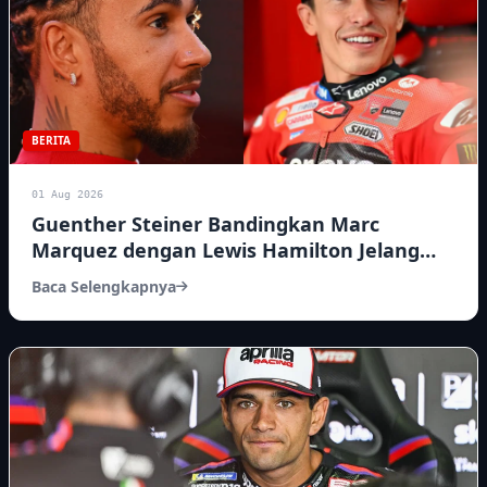
BERITA
01 Aug 2026
Guenther Steiner Bandingkan Marc
Marquez dengan Lewis Hamilton Jelang
MotoGP Inggris 2026
Baca Selengkapnya