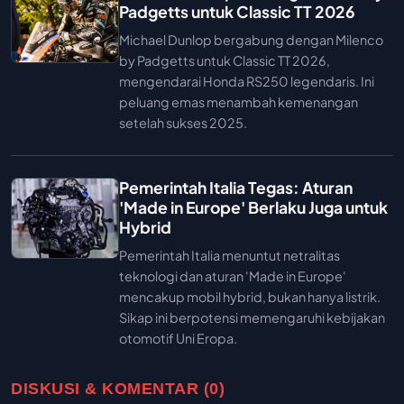
Padgetts untuk Classic TT 2026
Michael Dunlop bergabung dengan Milenco
by Padgetts untuk Classic TT 2026,
mengendarai Honda RS250 legendaris. Ini
peluang emas menambah kemenangan
setelah sukses 2025.
Pemerintah Italia Tegas: Aturan
'Made in Europe' Berlaku Juga untuk
Hybrid
Pemerintah Italia menuntut netralitas
teknologi dan aturan 'Made in Europe'
mencakup mobil hybrid, bukan hanya listrik.
Sikap ini berpotensi memengaruhi kebijakan
otomotif Uni Eropa.
DISKUSI & KOMENTAR (0)