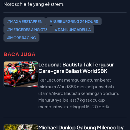
Nordschleife yang ekstrem.
#MAX VERSTAPPEN
#NURBURGRING 24 HOURS
#MERCEDES AMG GT3
#DANI JUNCADELLA
#MORE RACING
BACA JUGA
Lecuona: Bautista Tak Tergusur
Gara-gara Ballast WorldSBK
Iker Lecuona meragukan aturan berat
minimum WorldSBK menjadi penyebab
utama Alvaro Bautista kehilangan podium.
Menurutnya, ballast 7 kg tak cukup
membuatnya tertinggal 15-20 detik.
Michael Dunlop Gabung Milenco by