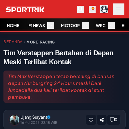
HOME
F1 NEWS
MOTOGP
WRC
WS
BERANDA
MORE RACING
/
Tim Verstappen Bertahan di Depan
Meski Terlibat Kontak
Tim Max Verstappen tetap bersaing di barisan
depan Nurburgring 24 Hours meski Dani
Juncadella dua kali terlibat kontak di stint
pembuka.
Ujang Suryana
0
16 Mei 2026, 22:18 WIB