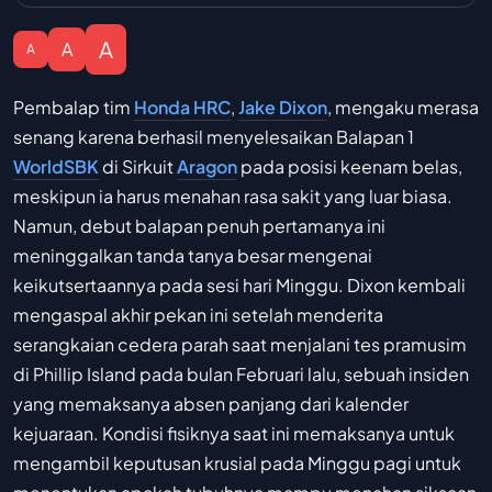
A
A
A
Pembalap tim
Honda HRC
,
Jake Dixon
, mengaku merasa
senang karena berhasil menyelesaikan Balapan 1
WorldSBK
di Sirkuit
Aragon
pada posisi keenam belas,
meskipun ia harus menahan rasa sakit yang luar biasa.
Namun, debut balapan penuh pertamanya ini
meninggalkan tanda tanya besar mengenai
keikutsertaannya pada sesi hari Minggu. Dixon kembali
mengaspal akhir pekan ini setelah menderita
serangkaian cedera parah saat menjalani tes pramusim
di Phillip Island pada bulan Februari lalu, sebuah insiden
yang memaksanya absen panjang dari kalender
kejuaraan. Kondisi fisiknya saat ini memaksanya untuk
mengambil keputusan krusial pada Minggu pagi untuk