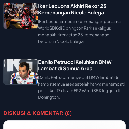
Iker Lecuona Akhiri Rekor 25
Kemenangan Nicolo Bulega
Iker Lecuona meraih kemenangan pertama
WorldSBK di Donington Park sekaligus
mengakhiri rentetan 25 kemenangan
beruntun Nicolo Bulega.
Danilo Petrucci Keluhkan BMW
Lambat di Semua Area
Danilo Petrucci menyebut BMW lambat di
hampir semua area setelah hanya menempati
posisi ke-17 dalam FP2 WorldSBK Inggris di
Donington.
DISKUSI & KOMENTAR (0)