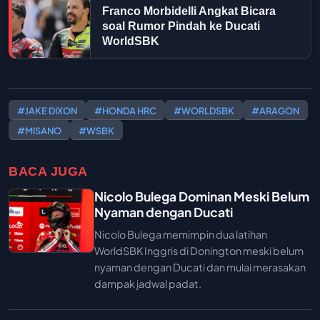
Franco Morbidelli Angkat Bicara
soal Rumor Pindah ke Ducati
WorldSBK
#JAKE DIXON
#HONDA HRC
#WORLDSBK
#ARAGON
#MISANO
#WSBK
BACA JUGA
Nicolo Bulega Dominan Meski Belum
Nyaman dengan Ducati
Nicolo Bulega memimpin dua latihan
WorldSBK Inggris di Donington meski belum
nyaman dengan Ducati dan mulai merasakan
dampak jadwal padat.