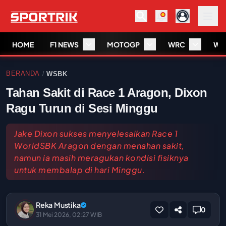
HOME
F1 NEWS
MOTOGP
WRC
WS
BERANDA
WSBK
/
Tahan Sakit di Race 1 Aragon, Dixon
Ragu Turun di Sesi Minggu
Jake Dixon sukses menyelesaikan Race 1
WorldSBK Aragon dengan menahan sakit,
namun ia masih meragukan kondisi fisiknya
untuk membalap di hari Minggu.
Reka Mustika
0
31 Mei 2026, 02:27 WIB