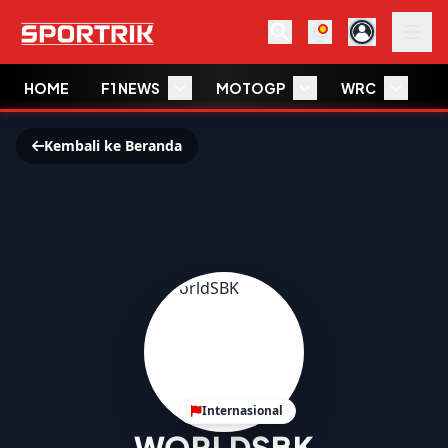
HOME
F1 NEWS
MOTOGP
WRC
W
Kembali ke Beranda
Internasional
WORLDSBK