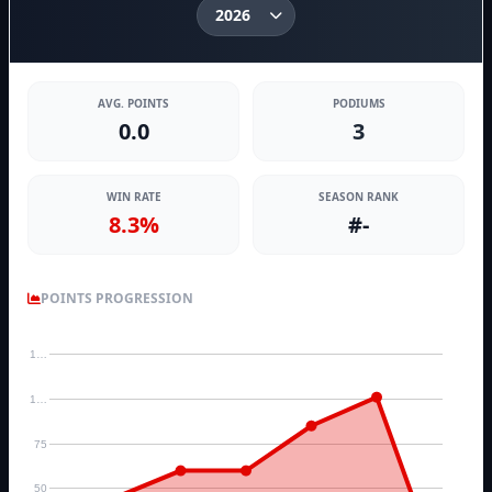
AVG. POINTS
PODIUMS
0.0
3
WIN RATE
SEASON RANK
8.3%
#-
POINTS PROGRESSION
1…
1…
75
50