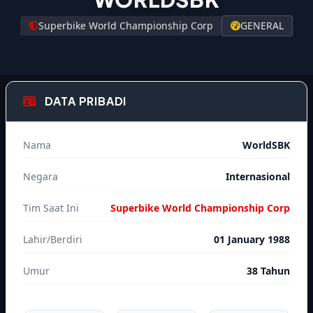
Superbike World Championship Corp
GENERAL
DATA PRIBADI
Nama
WorldSBK
Negara
Internasional
Tim Saat Ini
Superbike World Championship Corp
Lahir/Berdiri
01 January 1988
Umur
38 Tahun