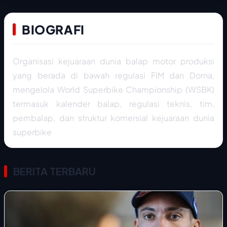
BIOGRAFI
Organisasi kejuaraan dunia balap motor produksi
yang berada di bawah regulasi FIM dan Dorna,
mengelola World Superbike Championship (WSBK)
termasuk kalender balap, regulasi teknis, tim,
pembalap, dan struktur komersial kejuaraan dunia
superbike
BERITA TERBARU