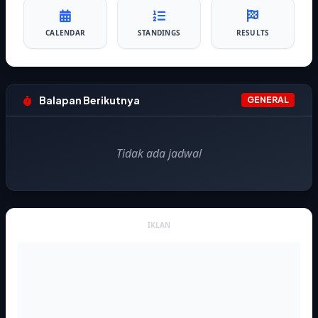
CALENDAR
STANDINGS
RESULTS
Balapan Berikutnya
GENERAL
Tidak ada jadwal
IKLAN