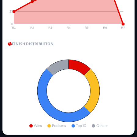
25
0
R1
R2
R3
R4
R5
R6
R7
FINISH DISTRIBUTION
Wins
Podiums
Top 10
Others