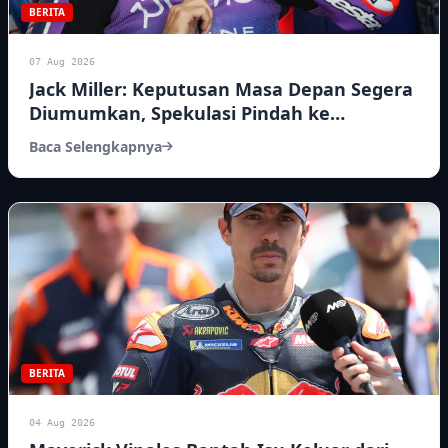
BERITA
07 Aug 2026
Jack Miller: Keputusan Masa Depan Segera
Diumumkan, Spekulasi Pindah ke
WorldSBK Menguat
Baca Selengkapnya
BERITA
04 Aug 2026