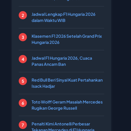
Jadwal Lengkap F1 Hungaria 2026
dalam Waktu WIB
Klasemen F1 2026 Setelah Grand Prix
Hungaria 2026
Jadwal F1 Hungaria 2026, Cuaca
Panas Ancam Ban
Red Bull Beri Sinyal Kuat Pertahankan
Isack Hadjar
Toto Wolff Geram Masalah Mercedes
Rugikan George Russell
Penalti Kimi Antonelli Perbesar
Tekanan Mercedes di F1 Hungaria