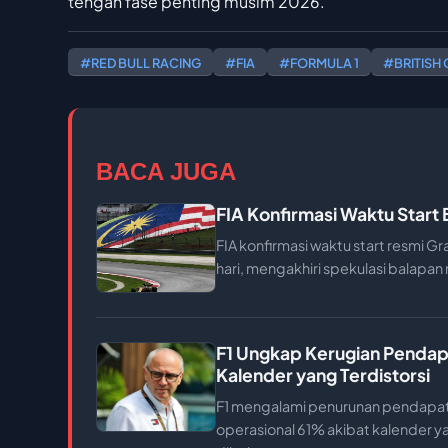
tengah fase penting musim 2026.
#RED BULL RACING
#FIA
#FORMULA 1
#BRITISH 
BACA JUGA
FIA Konfirmasi Waktu Start
FIA konfirmasi waktu start resmi Gr
hari, mengakhiri spekulasi balapa
F1 Ungkap Kerugian Pendap
Kalender yang Terdistorsi
F1 mengalami penurunan pendapat
operasional 61% akibat kalender ya