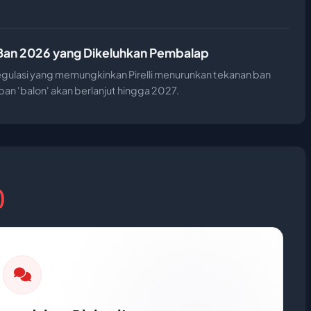
n Ban 2026 yang Dikeluhkan Pembalap
egulasi yang memungkinkan Pirelli menurunkan tekanan ban
n 'balon' akan berlanjut hingga 2027.
)