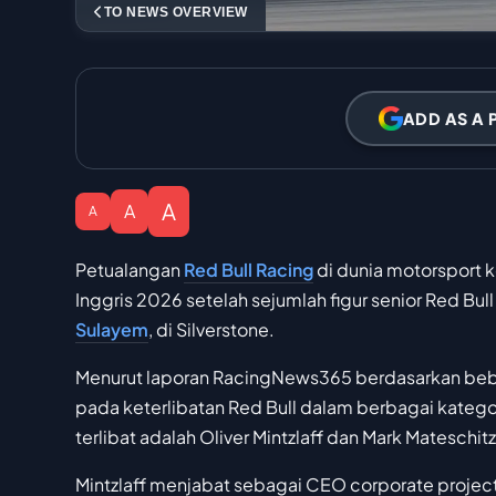
TO NEWS OVERVIEW
ADD AS A 
A
A
A
Petualangan
Red Bull Racing
di dunia motorsport k
Inggris 2026 setelah sejumlah figur senior Red Bu
Sulayem
, di Silverstone.
Menurut laporan RacingNews365 berdasarkan bebe
pada keterlibatan Red Bull dalam berbagai kategor
terlibat adalah Oliver Mintzlaff dan Mark Mateschi
Mintzlaff menjabat sebagai CEO corporate proje