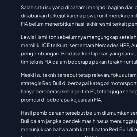
Salah satu isu yang dipahami menjadi bagian dari d
dikabarkan terkejut karena power unit mereka dini
FIA belum menerbitkan hasil akhir resmi terkait 
Lewis Hamilton sebelumnya mengungkap setelah Gr
memiliki ICE terkuat, sementara Mercedes HPP, Au
pengembangan. Berdasarkan laporan yang sama, p
tim teknis FIA dalam beberapa pekan terakhir u
Meski isu teknis tersebut tetap relevan, fokus ut
strategis Red Bull di berbagai kategori motorsport
hanya beroperasi sebagai tim F1, tetapi juga seba
promosi di beberapa kejuaraan FIA.
Hasil pembicaraan tersebut belum diumumkan se
Bull dalam jangka pendek masih harus menunggu 
menunjukkan bahwa arah keterlibatan Red Bull di mo