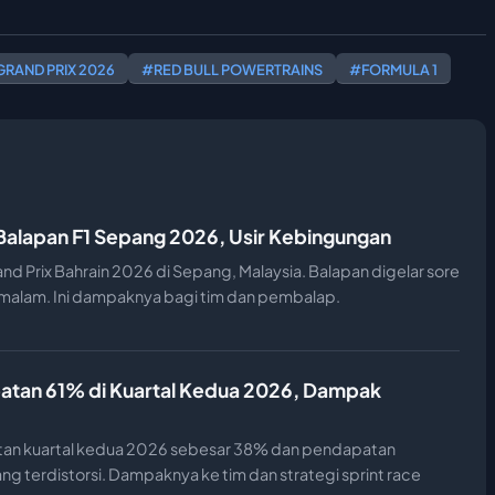
GRAND PRIX 2026
#RED BULL POWERTRAINS
#FORMULA 1
 Balapan F1 Sepang 2026, Usir Kebingungan
and Prix Bahrain 2026 di Sepang, Malaysia. Balapan digelar sore
n malam. Ini dampaknya bagi tim dan pembalap.
atan 61% di Kuartal Kedua 2026, Dampak
an kuartal kedua 2026 sebesar 38% dan pendapatan
ng terdistorsi. Dampaknya ke tim dan strategi sprint race