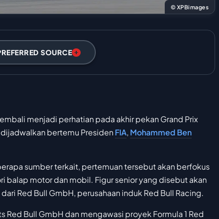
© XPBimages
PREFERRED SOURCE
embali menjadi perhatian pada akhir pekan Grand Prix
ll dijadwalkan bertemu Presiden
FIA
,
Mohammed Ben
rapa sumber terkait, pertemuan tersebut akan berfokus
i balap motor dan mobil. Figur senior yang disebut akan
tz dari Red Bull GmbH, perusahaan induk Red Bull Racing.
cts Red Bull GmbH dan mengawasi proyek Formula 1 Red