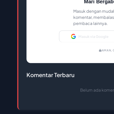
Mari Bergab
Masuk dengan mudah
komentar, membalas,
pembaca lainnya.
Masuk via Google
AMAN, C
Komentar Terbaru
Belum ada koment