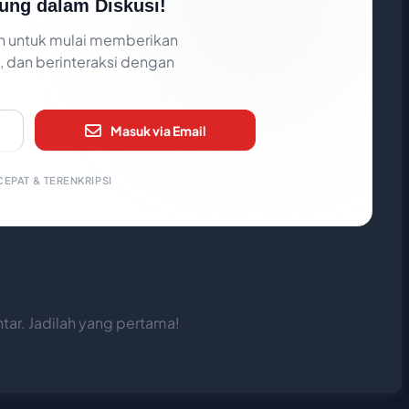
ung dalam Diskusi!
 untuk mulai memberikan
 dan berinteraksi dengan
Masuk via Email
EPAT & TERENKRIPSI
ar. Jadilah yang pertama!