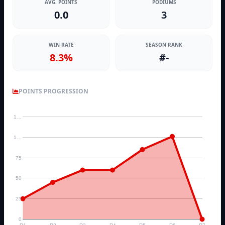
AVG. POINTS
PODIUMS
0.0
3
WIN RATE
SEASON RANK
8.3%
#-
POINTS PROGRESSION
1…
1…
75
50
25
0