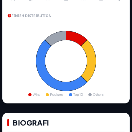
R1
R2
R3
R4
R5
R6
R7
FINISH DISTRIBUTION
Wins
Podiums
Top 10
Others
BIOGRAFI