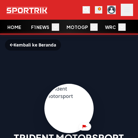
HOME
F1 NEWS
MOTOGP
WRC
W
Kembali ke Beranda
-
TRIDENT MOTORSPORT