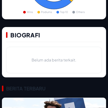
Wins
Podiums
Top 10
Others
BIOGRAFI
Belum ada berita terkait.
BERITA TERBARU