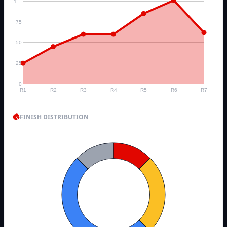
1…
75
50
25
0
R1
R2
R3
R4
R5
R6
R7
FINISH DISTRIBUTION