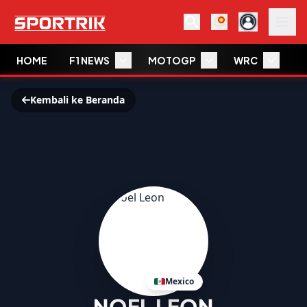
HOME
F1 NEWS
MOTOGP
WRC
W
Kembali ke Beranda
Mexico
NOEL LEON