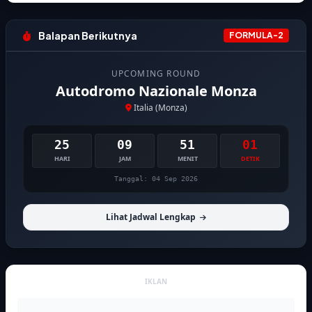
Balapan Berikutnya
FORMULA-2
UPCOMING ROUND
Autodromo Nazionale Monza
Italia (Monza)
25
09
51
00
HARI
JAM
MENIT
DETIK
Tanggal: 04 Sep 2026
Lihat Jadwal Lengkap
IKLAN