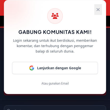
HOME
F1 NEWS
MOTOGP
WRC
GABUNG KOMUNITAS KAMI!
HASIL
MOTOGP
Login sekarang untuk ikut berdiskusi, memberikan
komentar, dan terhubung dengan penggemar
2026
MOTOGP JERMAN 2026
WARM UP
balap di seluruh dunia.
Lanjutkan dengan Google
MotoGP
Moto2
Moto3
Formula 1
WS
Atau gunakan Email