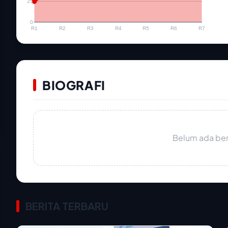
25
0
R1
R2
R3
R4
R5
R6
R7
BIOGRAFI
Belum ada beri
BERITA TERBARU