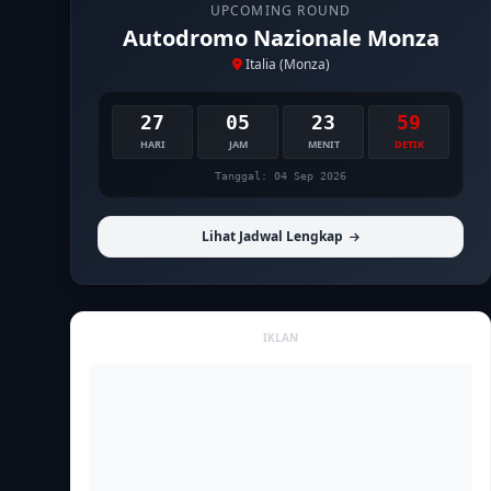
UPCOMING ROUND
Autodromo Nazionale Monza
Italia (Monza)
27
05
23
58
HARI
JAM
MENIT
DETIK
Tanggal: 04 Sep 2026
Lihat Jadwal Lengkap
IKLAN