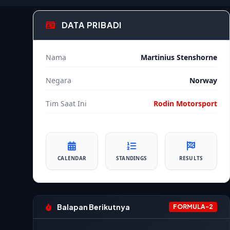
DATA PRIBADI
Nama
Martinius Stenshorne
Negara
Norway
Tim Saat Ini
Rodin Motorsport
CALENDAR
STANDINGS
RESULTS
Balapan Berikutnya
FORMULA-2