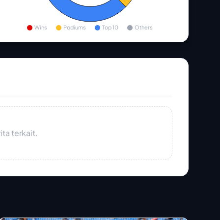
Wins
Podiums
Top 10
Others
ta terkait.