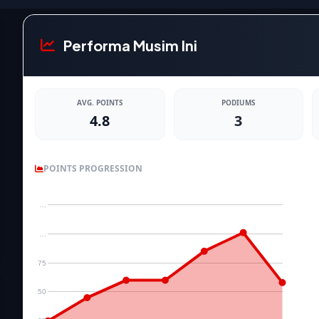
Performa Musim Ini
AVG. POINTS
PODIUMS
4.8
3
POINTS PROGRESSION
…
…
75
50