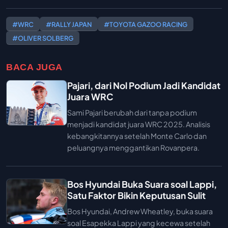
#WRC
#RALLY JAPAN
#TOYOTA GAZOO RACING
#OLIVER SOLBERG
BACA JUGA
Pajari, dari Nol Podium Jadi Kandidat
Juara WRC
Sami Pajari berubah dari tanpa podium
menjadi kandidat juara WRC 2025. Analisis
kebangkitannya setelah Monte Carlo dan
peluangnya menggantikan Rovanpera.
Bos Hyundai Buka Suara soal Lappi,
Satu Faktor Bikin Keputusan Sulit
Bos Hyundai, Andrew Wheatley, buka suara
soal Esapekka Lappi yang kecewa setelah