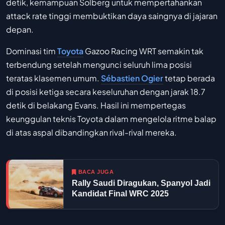
detik, kemampuan Solberg untuk mempertahankan
attack rate tinggi membuktikan daya saingnya di jajaran
depan.
Dominasi tim
Toyota
Gazoo Racing WRT semakin tak
terbendung setelah mengunci seluruh lima posisi
teratas klasemen umum.
Sébastien Ogier
tetap berada
di posisi ketiga secara keseluruhan dengan jarak 18.7
detik di belakang Evans. Hasil ini mempertegas
keunggulan teknis Toyota dalam mengelola ritme balap
di atas aspal dibandingkan rival-rival mereka.
BACA JUGA
Rally Saudi Diragukan, Spanyol Jadi
Kandidat Final WRC 2025