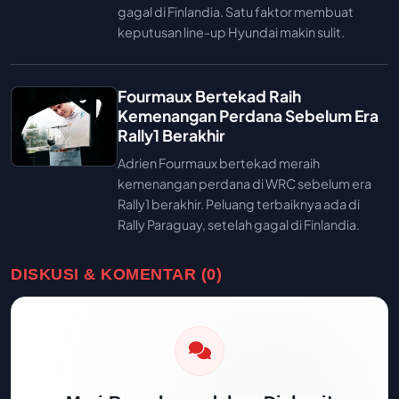
gagal di Finlandia. Satu faktor membuat
keputusan line-up Hyundai makin sulit.
Fourmaux Bertekad Raih
Kemenangan Perdana Sebelum Era
Rally1 Berakhir
Adrien Fourmaux bertekad meraih
kemenangan perdana di WRC sebelum era
Rally1 berakhir. Peluang terbaiknya ada di
Rally Paraguay, setelah gagal di Finlandia.
DISKUSI & KOMENTAR (0)