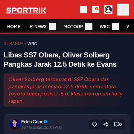
HOME
F1 NEWS
MOTOGP
WRC
WS
BERANDA
WRC
/
Libas SS7 Obara, Oliver Solberg
Pangkas Jarak 12.5 Detik ke Evans
Oliver Solberg tercepat di SS7 Obara dan
pangkas jarak menjadi 12.5 detik, sementara
Toyota kunci posisi 1-5 di klasemen umum Rally
Japan.
Edeh Cupe
0
30 Mei 2026, 20:01 WIB