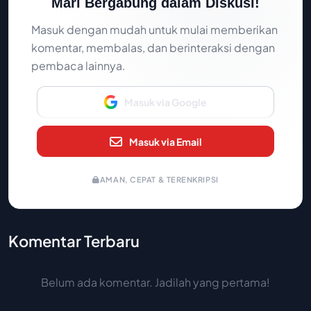
Mari Bergabung dalam Diskusi!
Masuk dengan mudah untuk mulai memberikan
komentar, membalas, dan berinteraksi dengan
pembaca lainnya.
Masuk via Google
Masuk via Email
AMAN, CEPAT & TERENKRIPSI
Komentar Terbaru
Belum ada komentar. Jadilah yang pertama!