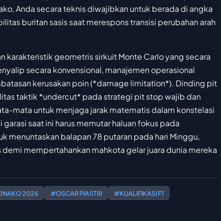
ko, Anda secara teknis diwajibkan untuk berada di angka
ilitas buritan sasis saat merespons transisi perubahan arah
n karakteristik geometris sirkuit Monte Carlo yang secara
enyalip secara konvensional, manajemen operasional
atasan kerusakan poin (*damage limitation*). Dinding pit
tas taktik *undercut* pada strategi pit stop wajib dan
ata-mata untuk menjaga jarak matematis dalam konstelasi
i garasi saat ini harus memutar haluan fokus pada
uk menuntaskan balapan 78 putaran pada hari Minggu,
 demi mempertahankan mahkota gelar juara dunia mereka
MONAKO 2026
#OSCAR PIASTRI
#KUALIFIKASI F1