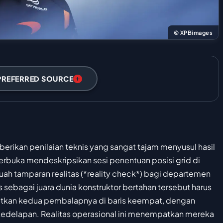
© XPBimages
PREFERRED SOURCE
erikan penilaian teknis yang sangat tajam menyusul hasil
terbuka mendeskripsikan sesi penentuan posisi grid di
buah tamparan realitas (*reality check*) bagi departemen
s sebagai juara dunia konstruktor bertahan tersebut harus
tkan kedua pembalapnya di baris keempat, dengan
an kedelapan. Realitas operasional ini menempatkan mereka