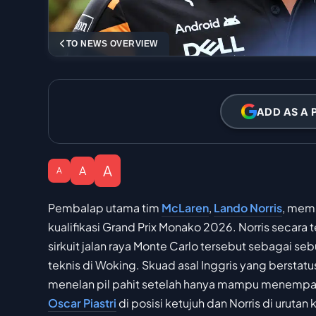
TO NEWS OVERVIEW
ADD AS A 
A
A
A
Pembalap utama tim
McLaren
,
Lando Norris
, memb
kualifikasi Grand Prix Monako 2026. Norris secara 
sirkuit jalan raya Monte Carlo tersebut sebagai se
teknis di Woking. Skuad asal Inggris yang berstatu
menelan pil pahit setelah hanya mampu menempa
Oscar Piastri
di posisi ketujuh dan Norris di urut