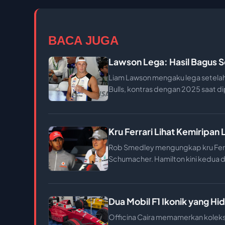
BACA JUGA
Lawson Lega: Hasil Bagus S
Liam Lawson mengaku lega setelah
Bulls, kontras dengan 2025 saat dipe
Kru Ferrari Lihat Kemiripa
Rob Smedley mengungkap kru Ferra
Schumacher. Hamilton kini kedua d
Dua Mobil F1 Ikonik yang Hi
Officina Caira memamerkan koleksi 