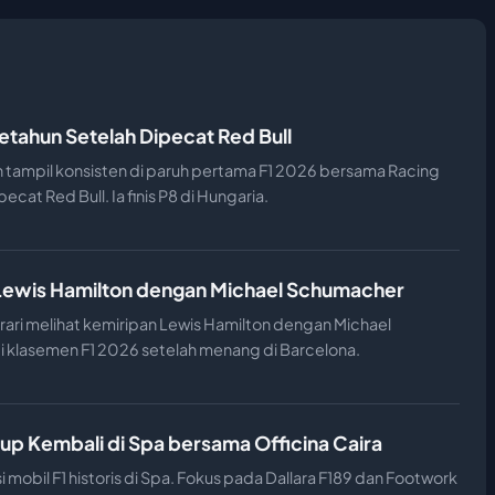
etahun Setelah Dipecat Red Bull
 tampil konsisten di paruh pertama F1 2026 bersama Racing
cat Red Bull. Ia finis P8 di Hungaria.
n Lewis Hamilton dengan Michael Schumacher
ri melihat kemiripan Lewis Hamilton dengan Michael
i klasemen F1 2026 setelah menang di Barcelona.
dup Kembali di Spa bersama Officina Caira
mobil F1 historis di Spa. Fokus pada Dallara F189 dan Footwork