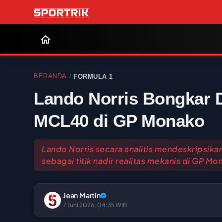
BERANDA
FORMULA 1
/
Lando Norris Bongkar De
MCL40 di GP Monako
Lando Norris secara analitis mendeskripsika
sebagai titik nadir realitas mekanis di GP M
Jean Martin
7 Juni 2026, 04:35 WIB