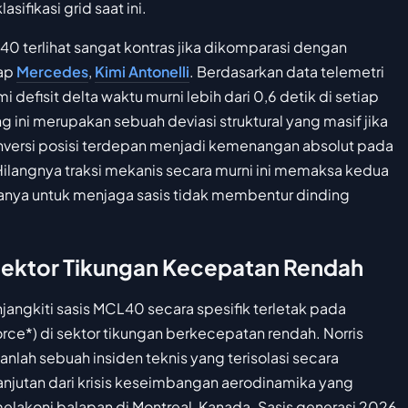
ifikasi grid saat ini.
L40 terlihat sangat kontras jika dikomparasi dengan
lap
Mercedes
,
Kimi Antonelli
. Berdasarkan data telemetri
 defisit delta waktu murni lebih dari 0,6 detik di setiap
ng ini merupakan sebuah deviasi struktural yang masif jika
nversi posisi terdepan menjadi kemenangan absolut pada
. Hilangnya traksi mekanis secara murni ini memaksa kedua
hanya untuk menjaga sasis tidak membentur dinding
ektor Tikungan Kecepatan Rendah
angkiti sasis MCL40 secara spesifik terletak pada
rce*) di sektor tikungan berkecepatan rendah. Norris
nlah sebuah insiden teknis yang terisolasi secara
lanjutan dari krisis keseimbangan aerodinamika yang
melakoni balapan di Montreal, Kanada. Sasis generasi 2026