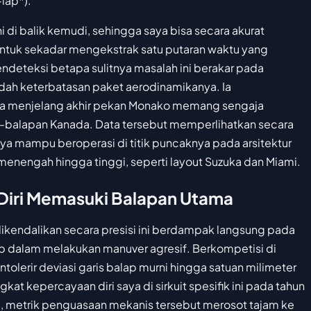
lap*).
 di balik kemudi, sehingga saya bisa secara akurat
untuk sekadar mengekstrak satu putaran waktu yang
ndeteksi betapa sulitnya masalah ini berakar pada
edah keterbatasan paket aerodinamikanya. Ia
a menjelang akhir pekan Monako memang sengaja
ska-balapan Kanada. Data tersebut memperlihatkan secara
 mampu beroperasi di titik puncaknya pada arsitektur
 menengah hingga tinggi, seperti layout Suzuka dan Miami.
Diri Memasuki Balapan Utama
dikendalikan secara presisi ini berdampak langsung pada
p dalam melakukan manuver agresif. Berkompetisi di
tolerir deviasi garis balap murni hingga satuan milimeter
kat kepercayaan diri saya di sirkuit spesifik ini pada tahun
g, metrik penguasaan mekanis tersebut merosot tajam ke