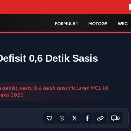
FORMULA 1
MOTOGP
WRC
fisit 0,6 Detik Sasis
n defisit waktu 0,6 detik sasis McLaren MCL40
onako 2026.
0