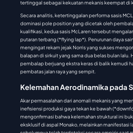
tertinggal sebagai kekuatan mekanis keempat di klas
Secara analitis, ketertinggalan performa sasis MC
dominasi pole position yang dicetak oleh pemba
kualifikasi, kedua sasis McLaren tersebut mengalami
putaran terbang (*flying lap*). Penurunan daya sai
mengingat rekam jejak Norris yang sukses mengo
balapan di sirkuit yang sama dua belas bulan lalu
pembalap berjuang ekstra keras di balik kemudi 
pembatas jalan raya yang sempit.
Kelemahan Aerodinamika pada S
Akar permasalahan dari anomali mekanis yang menj
inefisiensi produksi gaya tekan ke bawah (*downfo
mengonfirmasi bahwa kelemahan struktural ini buka
eksklusif di aspal Monako, melainkan manifestasi 
sebelumnya telah terdeteksi secara empiris saat 