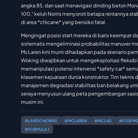
angka 85, dan saat menavigasi dinding beton Mona
100," keluh Norris menyoroti betapa rentannya stab
di area *chicane* yang berisiko fatal.
Mengingat posisi start mereka di baris keempat da
sistematis mengeliminasi probabilitas manuver m
McLaren kini murni dihadapkan pada skenario pemb
Woking diwajibkan untuk mengeksploitasi fleksibili
memanipulasi potensi intervensi *safety car* sem
klasemen kejuaraan dunia konstruktor. Tim teknis d
manajemen degradasi stabilitas ban belakang unt
seraya menyusun ulang peta pengembangan sasis
musim ini.
#LANDO NORRIS
#MCLAREN
#MCL40
#F1 GP 
#FORMULA 1