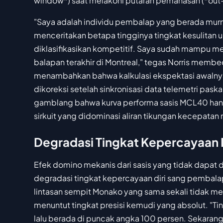
window*) saat melakoni putaran pemanasan (*out-
"Saya adalah individu pembalap yang berada murni
menceritakan betapa tingginya tingkat kesulitan 
diklasifikasikan kompetitif. Saya sudah mampu me
balapan terakhir di Montreal," tegas Norris memb
menambahkan bahwa kalkulasi ekspektasi awalny
dikoreksi setelah sinkronisasi data telemetri pa
gamblang bahwa kurva performa sasis MCL40 hanya
sirkuit yang didominasi aliran tikungan kecepatan
Degradasi Tingkat Kepercayaan 
Efek domino mekanis dari sasis yang tidak dapat 
degradasi tingkat kepercayaan diri sang pembala
lintasan sempit Monako yang sama sekali tidak men
menuntut tingkat presisi kemudi yang absolut. "Ting
lalu berada di puncak angka 100 persen. Sekaran