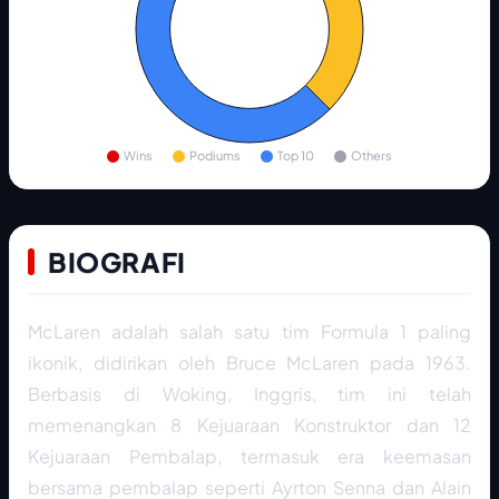
Wins
Podiums
Top 10
Others
BIOGRAFI
McLaren adalah salah satu tim Formula 1 paling
ikonik, didirikan oleh Bruce McLaren pada 1963.
Berbasis di Woking, Inggris, tim ini telah
memenangkan 8 Kejuaraan Konstruktor dan 12
Kejuaraan Pembalap, termasuk era keemasan
bersama pembalap seperti Ayrton Senna dan Alain