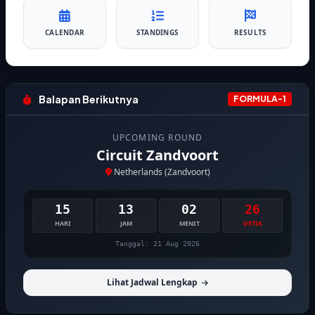
CALENDAR
STANDINGS
RESULTS
Balapan Berikutnya
FORMULA-1
UPCOMING ROUND
Circuit Zandvoort
Netherlands (Zandvoort)
15
13
02
25
HARI
JAM
MENIT
DETIK
Tanggal: 21 Aug 2026
Lihat Jadwal Lengkap