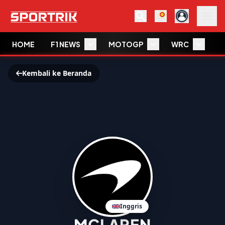
HOME
F1 NEWS
MOTOGP
WRC
W
Kembali ke Beranda
Inggris
MCLAREN