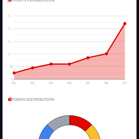
POINTS PROGRESSION
2…
2…
1…
1…
50
0
R1
R2
R3
R4
R5
R6
R7
FINISH DISTRIBUTION