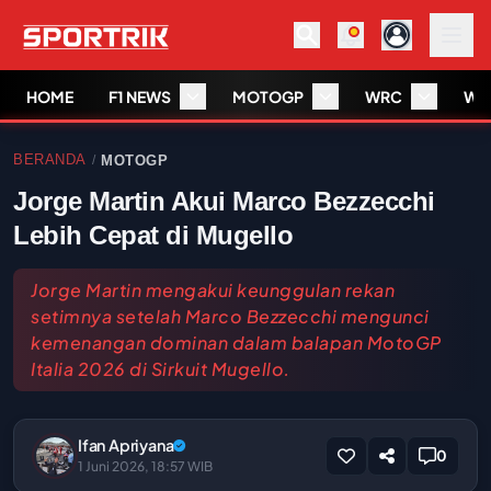
HOME
F1 NEWS
MOTOGP
WRC
WS
BERANDA
MOTOGP
/
Jorge Martin Akui Marco Bezzecchi
Lebih Cepat di Mugello
Jorge Martin mengakui keunggulan rekan
setimnya setelah Marco Bezzecchi mengunci
kemenangan dominan dalam balapan MotoGP
Italia 2026 di Sirkuit Mugello.
Ifan Apriyana
0
1 Juni 2026, 18:57 WIB