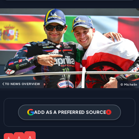
TO NEWS OVERVIEW
© Michelin
ADD AS A PREFERRED SOURCE
A
A
A