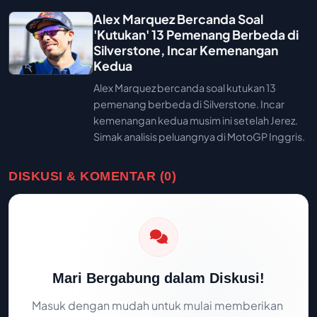
Alex Marquez Bercanda Soal
'Kutukan' 13 Pemenang Berbeda di
Silverstone, Incar Kemenangan
Kedua
Alex Marquez bercanda soal kutukan 13
pemenang berbeda di Silverstone. Incar
kemenangan kedua musim ini setelah Jerez.
Simak analisis peluangnya di MotoGP Inggris.
DISKUSI & KOMENTAR (0)
Mari Bergabung dalam Diskusi!
Masuk dengan mudah untuk mulai memberikan