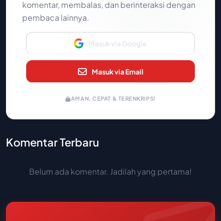
komentar, membalas, dan berinteraksi dengan
pembaca lainnya.
Masuk via Google
Masuk via Email
AMAN, CEPAT & TERENKRIPSI
Komentar Terbaru
Belum ada komentar. Jadilah yang pertama!