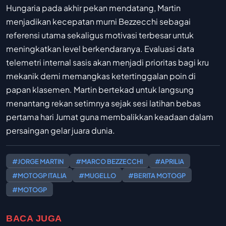
Hungaria pada akhir pekan mendatang, Martin
menjadikan kecepatan murni Bezzecchi sebagai
referensi utama sekaligus motivasi terbesar untuk
meningkatkan level berkendaranya. Evaluasi data
telemetri internal sasis akan menjadi prioritas bagi kru
mekanik demi memangkas ketertinggalan poin di
papan klasemen. Martin bertekad untuk langsung
menantang rekan setimnya sejak sesi latihan bebas
pertama hari Jumat guna membalikkan keadaan dalam
persaingan gelar juara dunia.
#JORGE MARTIN
#MARCO BEZZECCHI
#APRILIA
#MOTOGP ITALIA
#MUGELLO
#BERITA MOTOGP
#MOTOGP
BACA JUGA