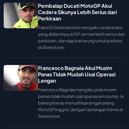
Pembalap Ducati MotoGP Akui
Cedera Sikunya Lebih Serius dari
Perkiraan
Fabio Di Giannantonio mengaku cedera siku
yang dialaminya di GP Jerman lebih serius dari
perkiraan, dan siap bertarung untuk podium
di Silverstone.
Francesco Bagnaia Akui Musim
Panas Tidak Mudah Usai Operasi
Lengan
Francesco Bagnaia mengaku jeda musim
panas tidak mudah usai operasi arm pump. Ia
bekerja keras memulihkan lengan jelang
MotoGP Inggris, dengan tantangan teknis di
Silverstone.