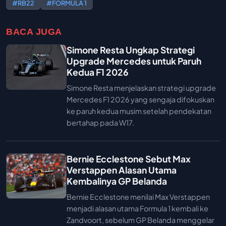
#RB22
#FORMULA 1
BACA JUGA
Simone Resta Ungkap Strategi
Upgrade Mercedes untuk Paruh
Kedua F1 2026
Simone Resta menjelaskan strategi upgrade
Mercedes F1 2026 yang sengaja difokuskan
ke paruh kedua musim setelah pendekatan
bertahap pada W17.
Bernie Ecclestone Sebut Max
Verstappen Alasan Utama
Kembalinya GP Belanda
Bernie Ecclestone menilai Max Verstappen
menjadi alasan utama Formula 1 kembali ke
Zandvoort, sebelum GP Belanda menggelar