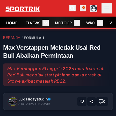
HOME
F1 NEWS
MOTOGP
WRC
WS
BERANDA
FORMULA 1
/
Max Verstappen Meledak Usai Red
Bull Abaikan Permintaan
Max Verstappen F1 Inggris 2026 marah setelah
Red Bull menolak start pit lane dan ia crash di
Stowe akibat masalah RB22.
Luki Hidayatudin
0
6 Juli 2026, 01:35 WIB