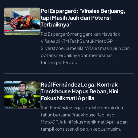
Pol Espargaró: 'Viñales Berjuang,
tapi Masih Jauh dari Potensi
Terbaiknya'
Pol Espargaró menggantikan Maverick
Viñales di KTM Tech3 untuk MotoGP
Silverstone. Ia menilai Viñales masih jauh dari
potensi terbaiknya dan membahas
tantangan 850cc.
Raúl Fernández Lega: Kontrak
Trackhouse Hapus Beban, Kini
Fokus Nikmati Aprilia
Raúl Fernández lega setelah kontrak dua
tahun bersama Trackhouse Racing di
MotoGP. Ia kini fokus menikmati Aprilia dan
tampil konsisten di paruh kedua musim.