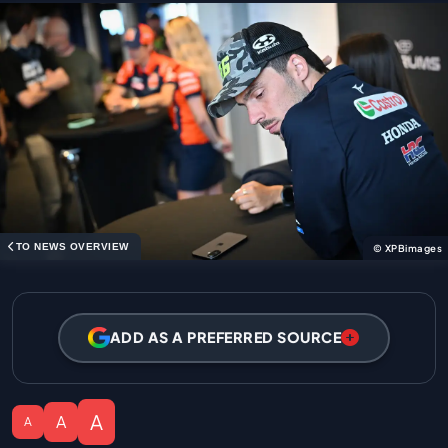
TO NEWS OVERVIEW
© XPBimages
ADD AS A PREFERRED SOURCE
A
A
A