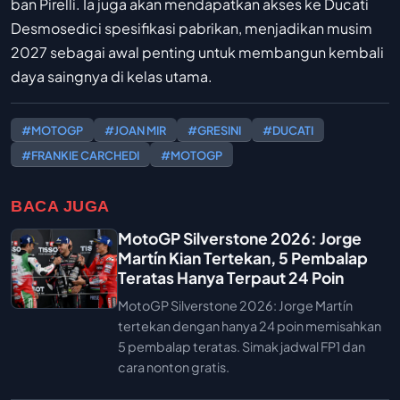
ban Pirelli. Ia juga akan mendapatkan akses ke Ducati
Desmosedici spesifikasi pabrikan, menjadikan musim
2027 sebagai awal penting untuk membangun kembali
daya saingnya di kelas utama.
#MOTOGP
#JOAN MIR
#GRESINI
#DUCATI
#FRANKIE CARCHEDI
#MOTOGP
BACA JUGA
MotoGP Silverstone 2026: Jorge
Martín Kian Tertekan, 5 Pembalap
Teratas Hanya Terpaut 24 Poin
MotoGP Silverstone 2026: Jorge Martín
tertekan dengan hanya 24 poin memisahkan
5 pembalap teratas. Simak jadwal FP1 dan
cara nonton gratis.