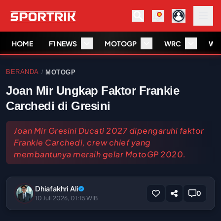
HOME
F1 NEWS
MOTOGP
WRC
WS
BERANDA
MOTOGP
/
Joan Mir Ungkap Faktor Frankie
Carchedi di Gresini
Joan Mir Gresini Ducati 2027 dipengaruhi faktor
Frankie Carchedi, crew chief yang
membantunya meraih gelar MotoGP 2020.
Dhiafakhri Ali
0
10 Juli 2026, 01:15 WIB