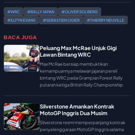
#WRC
#RALLY JAPAN
#OLIVER SOLBERG
#ELFYN EVANS
#SEBASTIEN OGIER
#THIERRY NEUVILLE
BACA JUGA
Peluang Max McRae Unjuk Gigi
Lawan Bintang WRC
Max McRae bersiap membuktikan
kemampuannya melawan jajaran pereli
bintang WRC pada Grampian Forest Rally
putaran ketiga British Rally Championship.
Silverstone Amankan Kontrak
MotoGP Inggris Dua Musim
Silverstone resmi memperpanjang kontrak
penyelenggaraan MotoGP Inggris selama