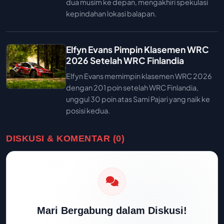
dua musim ke depan, mengakhiri spekulasi
kepindahan lokasi balapan.
Elfyn Evans Pimpin Klasemen WRC
2026 Setelah WRC Finlandia
Elfyn Evans memimpin klasemen WRC 2026
dengan 201 poin setelah WRC Finlandia,
unggul 30 poin atas Sami Pajari yang naik ke
posisi kedua.
DISKUSI & KOMENTAR (0)
Mari Bergabung dalam Diskusi!