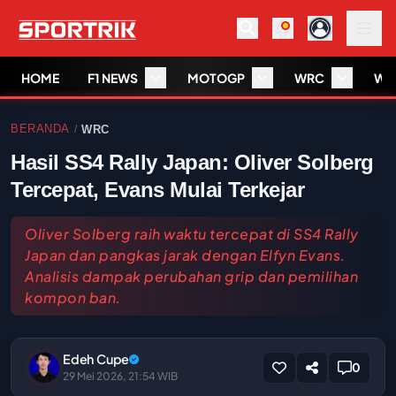
HOME
F1 NEWS
MOTOGP
WRC
WS
BERANDA
WRC
/
Hasil SS4 Rally Japan: Oliver Solberg
Tercepat, Evans Mulai Terkejar
Oliver Solberg raih waktu tercepat di SS4 Rally
Japan dan pangkas jarak dengan Elfyn Evans.
Analisis dampak perubahan grip dan pemilihan
kompon ban.
Edeh Cupe
0
29 Mei 2026, 21:54 WIB