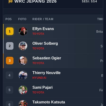
WRC JEPANG 2026
SESI: SS4
POS
FOTO
RIDER / TEAM
TIME 
Elfyn Evans
1
Britan
TOYOTA
Oliver Solberg
2
Swe
TOYOTA
Sebastien Ogier
3
Pra
TOYOTA
Thierry Neuville
4
Bel
HYUNDAI
Sami Pajari
5
Finl
TOYOTA
Takamoto Katsuta
6
Jep