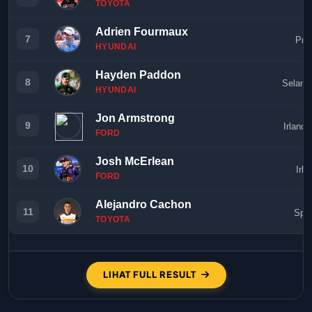
TOYOTA
Adrien Fourmaux
7
Pra
HYUNDAI
Hayden Paddon
8
Seland
HYUNDAI
Jon Armstrong
9
Irlandi
FORD
Josh McErlean
10
Irla
FORD
Alejandro Cachon
11
Spa
TOYOTA
LIHAT FULL RESULT