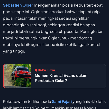
Sebastien Ogier
mengamankan posisi kedua tercepat
pada stage ini. Ogier melaporkan bahwa tingkat grip
pada lintasan telah meningkat secara signifikan
dibandingkan sesi pagi, sehingga kondisi balapan
menjadi lebih setara bagi seluruh peserta. Peningkatan
traksi ini memungkinkan Ogier untuk mendorong
mobilnya lebih agresif tanpa risiko kehilangan kontrol
yang tinggi.
BACA JUGA
Momen Krusial Evans dalam
Perebutan Gelar?
Kekecewaan terlihat pada
Sami Pajari
yang finis 4,1 detik
lebih lambat dari Solberg. Meskipun merasa kondisi