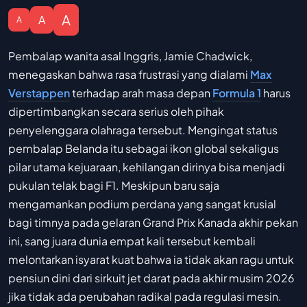
A
A
A
Pembalap wanita asal Inggris, Jamie Chadwick,
menegaskan bahwa rasa frustrasi yang dialami
Max
Verstappen
terhadap arah masa depan
Formula 1
harus
dipertimbangkan secara serius oleh pihak
penyelenggara olahraga tersebut. Mengingat status
pembalap Belanda itu sebagai ikon global sekaligus
pilar utama kejuaraan, kehilangan dirinya bisa menjadi
pukulan telak bagi F1. Meskipun baru saja
mengamankan podium perdana yang sangat krusial
bagi timnya pada gelaran Grand Prix Kanada akhir pekan
ini, sang juara dunia empat kali tersebut kembali
melontarkan isyarat kuat bahwa ia tidak akan ragu untuk
pensiun dini dari sirkuit jet darat pada akhir musim 2026
jika tidak ada perubahan radikal pada regulasi mesin.