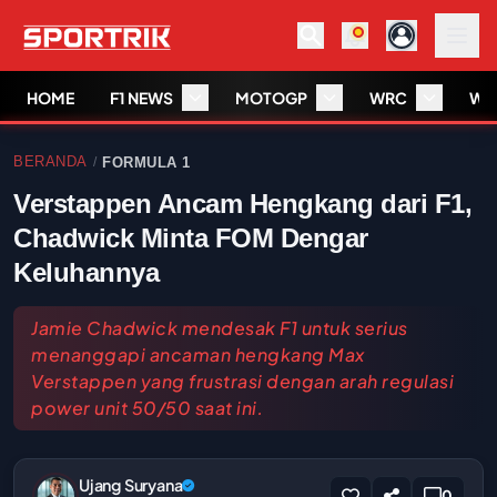
HOME
F1 NEWS
MOTOGP
WRC
WS
BERANDA
FORMULA 1
/
Verstappen Ancam Hengkang dari F1,
Chadwick Minta FOM Dengar
Keluhannya
Jamie Chadwick mendesak F1 untuk serius
menanggapi ancaman hengkang Max
Verstappen yang frustrasi dengan arah regulasi
power unit 50/50 saat ini.
Ujang Suryana
0