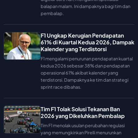
balapan malam. Ini dampaknya bagi tim dan
pembalap.
F1 Ungkap Kerugian Pendapatan
61% di Kuartal Kedua 2026, Dampak
Kalender yang Terdistorsi
F1 mengalami penurunan pendapatan kuartal
kedua 2026 sebesar 38% dan pendapatan
operasional 61% akibat kalender yang
terdistorsi. Dampaknya ke tim dan strategi
sprint race dibahas.
Tim F1 Tolak Solusi Tekanan Ban
2026 yang Dikeluhkan Pembalap
Tim F1 menolak usulan perubahan regulasi
yang memungkinkan Pirelli menurunkan