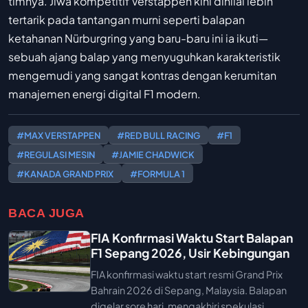
timnya. Jiwa kompetitif Verstappen kini dinilai lebih
tertarik pada tantangan murni seperti balapan
ketahanan Nürburgring yang baru-baru ini ia ikuti—
sebuah ajang balap yang menyuguhkan karakteristik
mengemudi yang sangat kontras dengan kerumitan
manajemen energi digital F1 modern.
#MAX VERSTAPPEN
#RED BULL RACING
#F1
#REGULASI MESIN
#JAMIE CHADWICK
#KANADA GRAND PRIX
#FORMULA 1
BACA JUGA
FIA Konfirmasi Waktu Start Balapan
F1 Sepang 2026, Usir Kebingungan
FIA konfirmasi waktu start resmi Grand Prix
Bahrain 2026 di Sepang, Malaysia. Balapan
digelar sore hari, mengakhiri spekulasi