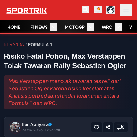
HOME
F1 NEWS
MOTOGP
WRC
WS
BERANDA
FORMULA 1
/
Risiko Fatal Pohon, Max Verstappen
Tolak Tawaran Rally Sebastien Ogier
Max Verstappen menolak tawaran tes reli dari
Sebastien Ogier karena risiko keselamatan.
Analisis perbedaan standar keamanan antara
Formula 1 dan WRC.
Ifan Apriyana
0
29 Mei 2026, 13:24 WIB