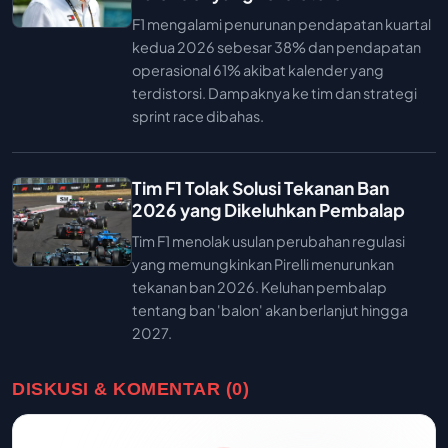
F1 mengalami penurunan pendapatan kuartal
kedua 2026 sebesar 38% dan pendapatan
operasional 61% akibat kalender yang
terdistorsi. Dampaknya ke tim dan strategi
sprint race dibahas.
Tim F1 Tolak Solusi Tekanan Ban
2026 yang Dikeluhkan Pembalap
Tim F1 menolak usulan perubahan regulasi
yang memungkinkan Pirelli menurunkan
tekanan ban 2026. Keluhan pembalap
tentang ban 'balon' akan berlanjut hingga
2027.
DISKUSI & KOMENTAR (0)