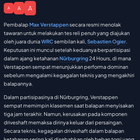
A
A
A
Pembalap
Max Verstappen
secara resmi menolak
tawaran untuk melakukan tes reli penuh yang diajukan
oleh juara dunia
WRC
sembilan kali,
Sebastien Ogier
.
Keputusan ini muncul setelah keduanya berpartisipasi
dalam ajang ketahanan
Nürburgring
24 Hours, di mana
Verstappen sempat menunjukkan performa dominan
sebelum mengalami kegagalan teknis yang mengakhiri
balapannya.
Dalam partisipasinya di Nürburgring, Verstappen
sempat memimpin klasemen saat balapan menyisakan
tiga jam terakhir. Namun, kerusakan pada komponen
driveshaft memaksa dirinya keluar dari persaingan.
Secara teknis, kegagalan driveshaft dalam balapan
ketahanan sering kali disebabkan oleh beban torsi yang