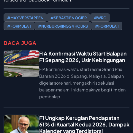
#MAX VERSTAPPEN
#SEBASTIEN OGIER
#WRC
#FORMULA 1
#NÜRBURGRING 24 HOURS
#FORMULA 1
BACA JUGA
FIA Konfirmasi Waktu Start Balapan
F1 Sepang 2026, Usir Kebingungan
FIA konfirmasi waktu start resmi Grand Prix
Bahrain 2026 di Sepang, Malaysia. Balapan
digelar sore hari, mengakhiri spekulasi
balapan malam. Ini dampaknya bagi tim dan
pembalap.
F1 Ungkap Kerugian Pendapatan
61% di Kuartal Kedua 2026, Dampak
Kalender yang Terdistorsi