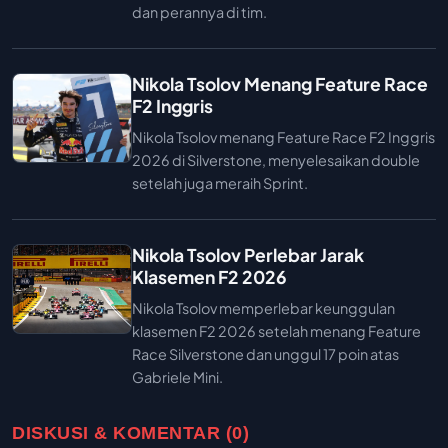
dan perannya di tim.
Nikola Tsolov Menang Feature Race
F2 Inggris
Nikola Tsolov menang Feature Race F2 Inggris
2026 di Silverstone, menyelesaikan double
setelah juga meraih Sprint.
Nikola Tsolov Perlebar Jarak
Klasemen F2 2026
Nikola Tsolov memperlebar keunggulan
klasemen F2 2026 setelah menang Feature
Race Silverstone dan unggul 17 poin atas
Gabriele Mini.
DISKUSI & KOMENTAR (0)