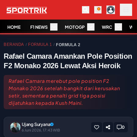
HOME
F1 NEWS
MOTOGP
WRC
WS
BERANDA
FORMULA 1
FORMULA 2
/
/
Rafael Camara Amankan Pole Position
F2 Monako 2026 Lewat Aksi Heroik
Rafael Camara merebut pole position F2
Monako 2026 setelah bangkit dari kerusakan
setir, sementara penalti grid tiga posisi
dijatuhkan kepada Kush Maini.
Ujang Suryana
0
6 Juni 2026, 17:43 WIB