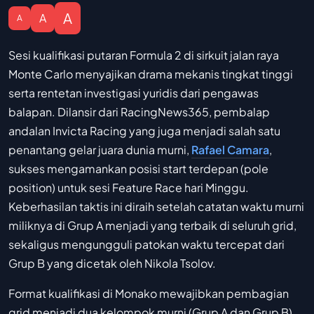
A
A
A
Sesi kualifikasi putaran Formula 2 di sirkuit jalan raya
Monte Carlo menyajikan drama mekanis tingkat tinggi
serta rentetan investigasi yuridis dari pengawas
balapan. Dilansir dari RacingNews365, pembalap
andalan Invicta Racing yang juga menjadi salah satu
penantang gelar juara dunia murni,
Rafael Camara
,
sukses mengamankan posisi start terdepan (pole
position) untuk sesi Feature Race hari Minggu.
Keberhasilan taktis ini diraih setelah catatan waktu murni
miliknya di Grup A menjadi yang terbaik di seluruh grid,
sekaligus mengungguli patokan waktu tercepat dari
Grup B yang dicetak oleh Nikola Tsolov.
Format kualifikasi di Monako mewajibkan pembagian
grid menjadi dua kelompok murni (Grup A dan Grup B)