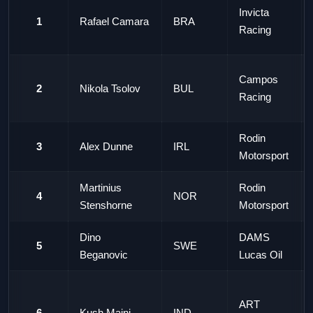
Invicta
1
Rafael Camara
BRA
Racing
Campos
2
Nikola Tsolov
BUL
Racing
Rodin
3
Alex Dunne
IRL
Motorsport
Martinius
Rodin
4
NOR
Stenshorne
Motorsport
Dino
DAMS
5
SWE
Beganovic
Lucas Oil
ART
6
Kush Maini
IND