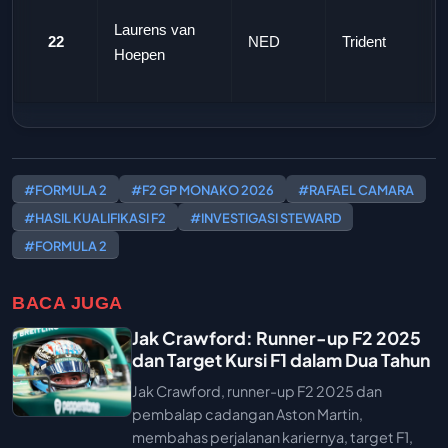
Laurens van
22
NED
Trident
Hoepen
#FORMULA 2
#F2 GP MONAKO 2026
#RAFAEL CAMARA
#HASIL KUALIFIKASI F2
#INVESTIGASI STEWARD
#FORMULA 2
BACA JUGA
Jak Crawford: Runner-up F2 2025
dan Target Kursi F1 dalam Dua Tahun
Jak Crawford, runner-up F2 2025 dan
pembalap cadangan Aston Martin,
membahas perjalanan kariernya, target F1,