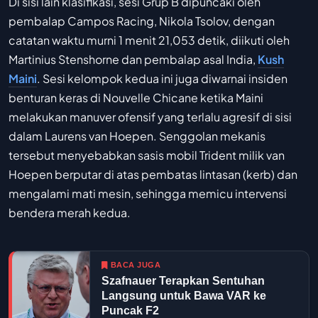
Di sisi lain klasifikasi, sesi Grup B dipuncaki oleh
pembalap Campos Racing, Nikola Tsolov, dengan
catatan waktu murni 1 menit 21,053 detik, diikuti oleh
Martinius Stenshorne dan pembalap asal India,
Kush
Maini
. Sesi kelompok kedua ini juga diwarnai insiden
benturan keras di Nouvelle Chicane ketika Maini
melakukan manuver ofensif yang terlalu agresif di sisi
dalam Laurens van Hoepen. Senggolan mekanis
tersebut menyebabkan sasis mobil Trident milik van
Hoepen berputar di atas pembatas lintasan (kerb) dan
mengalami mati mesin, sehingga memicu intervensi
bendera merah kedua.
BACA JUGA
Szafnauer Terapkan Sentuhan
Langsung untuk Bawa VAR ke
Puncak F2