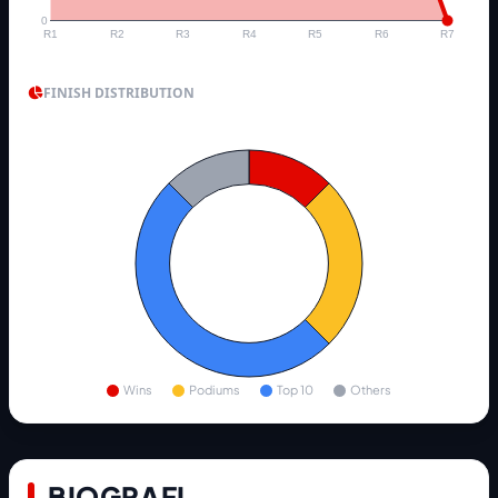
0
R1
R2
R3
R4
R5
R6
R7
FINISH DISTRIBUTION
Wins
Podiums
Top 10
Others
BIOGRAFI