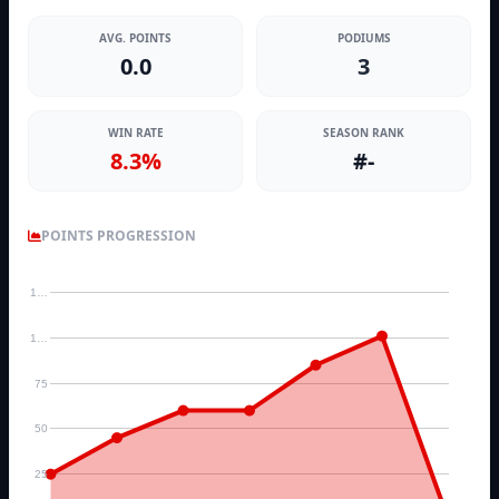
AVG. POINTS
PODIUMS
0.0
3
WIN RATE
SEASON RANK
8.3%
#-
POINTS PROGRESSION
1…
1…
75
50
25