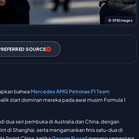
© XPBimages
PREFERRED SOURCE
pkan bahwa
Mercedes AMG Petronas F1 Team
 balik start dominan mereka pada awal musim Formula 1
 di dua seri pembuka di Australia dan China, dengan
int di Shanghai, serta mengamankan finis satu-dua di
a Sprint China, ketika
George Russell
menang sementara