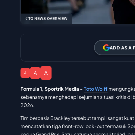
TO NEWS OVERVIEW
ADD AS A 
A
A
A
Formula 1, Sportrik Media -
Toto Wolff
mengungka
sebenarnya menghadapi sejumlah situasi kritis di
2026.
Tim berbasis Brackley tersebut tampil sangat kuat
mencatatkan tiga front-row lock-out termasuk Spr
kedua Grand Prix. Satu-satunya anomali terjadi pad