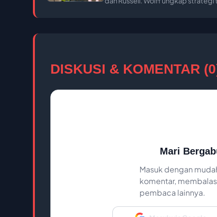
dan Russell. Wolff ungkap strategi
DISKUSI & KOMENTAR (0
Mari Bergab
Masuk dengan mudah
komentar, membalas,
pembaca lainnya.