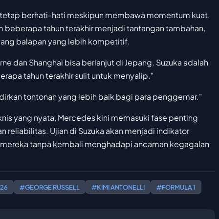
es tetap berhati-hati meskipun membawa momentum kuat.
alam beberapa tahun terakhir menjadi tantangan tambahan,
ng balapan yang lebih kompetitif.
ne dan Shanghai bisa berlanjut di Jepang. Suzuka adalah
berapa tahun terakhir sulit untuk menyalip."
irkan tontonan yang lebih baik bagi para penggemar."
knis yang nyata, Mercedes kini memasuki fase penting
eliabilitas. Ujian di Suzuka akan menjadi indikator
mereka tanpa kembali menghadapi ancaman kegagalan
026
#GEORGE RUSSELL
#KIMI ANTONELLI
#FORMULA 1