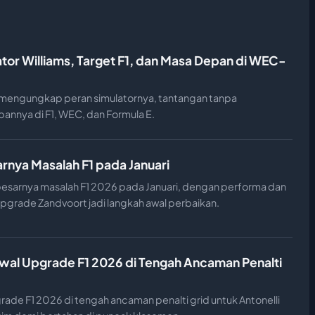
ator Williams, Target F1, dan Masa Depan di WEC-
ms, mengungkap peran simulatornya, tantangan tanpa
annya di F1, WEC, dan Formula E.
rnya Masalah F1 pada Januari
esarnya masalah F1 2026 pada Januari, dengan performa dan
. Upgrade Zandvoort jadi langkah awal perbaikan.
wal Upgrade F1 2026 di Tengah Ancaman Penalti
ade F1 2026 di tengah ancaman penalti grid untuk Antonelli