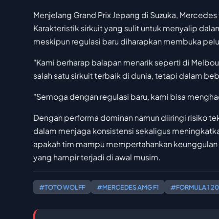
Menjelang Grand Prix Jepang di Suzuka, Merced
Karakteristik sirkuit yang sulit untuk menyalip d
meskipun regulasi baru diharapkan membuka pelua
"Kami berharap balapan menarik seperti di Melbour
salah satu sirkuit terbaik di dunia, tetapi dalam be
"Semoga dengan regulasi baru, kami bisa menghad
Dengan performa dominan namun diiringi risiko te
dalam menjaga konsistensi sekaligus meningkatkan r
apakah tim mampu mempertahankan keunggulan 
yang hampir terjadi di awal musim.
#TOTO WOLFF
#MERCEDES AMG F1
#FORMULA 1 2