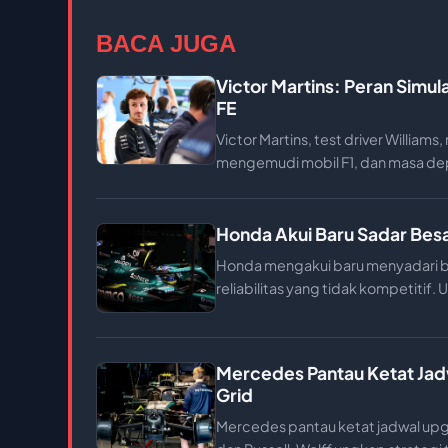
BACA JUGA
Victor Martins: Peran Simul
FE
Victor Martins, test driver Willia
mengemudi mobil F1, dan masa dep
Honda Akui Baru Sadar Besa
Honda mengakui baru menyadari b
reliabilitas yang tidak kompetitif
Mercedes Pantau Ketat Jad
Grid
Mercedes pantau ketat jadwal upgr