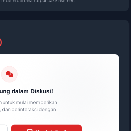
 tim demi bertahan di puncak klasemen.
)
ung dalam Diskusi!
 untuk mulai memberikan
 dan berinteraksi dengan