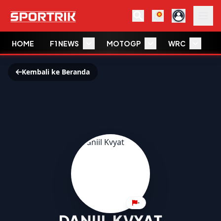
HOME
F1 NEWS
MOTOGP
WRC
W
Kembali ke Beranda
-
DANIIL KVYAT