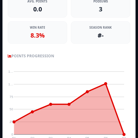
AVG. POINTS
PODIUMS
0.0
3
WIN RATE
SEASON RANK
8.3%
#-
POINTS PROGRESSION
1…
1…
75
50
25
0