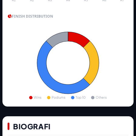
R1
R2
R3
R4
R5
R6
R7
FINISH DISTRIBUTION
Wins
Podiums
Top 10
Others
BIOGRAFI