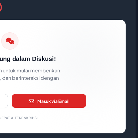
)
ung dalam Diskusi!
 untuk mulai memberikan
 dan berinteraksi dengan
Masuk via Email
EPAT & TERENKRIPSI