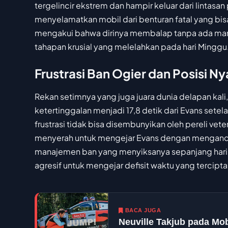
tergelincir ekstrem dan hampir keluar dari lintasa
menyelamatkan mobil dari benturan fatal yang bisa
mengakui bahwa dirinya membalap tanpa ada mar
tahapan krusial yang melelahkan pada hari Minggu
Frustrasi Ban Ogier dan Posisi N
Rekan setimnya yang juga juara dunia delapan kali
ketertinggalan menjadi 17,8 detik dari Evans setela
frustrasi tidak bisa disembunyikan oleh pereli vete
menyerah untuk mengejar Evans dengan mengandal
manajemen ban yang menyiksanya sepanjang hari,
agresif untuk mengejar defisit waktu yang tercipt
BACA JUGA
Neuville Takjub pada Mob