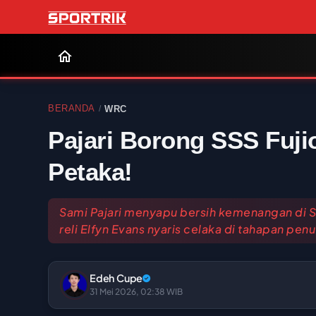
BERANDA
WRC
/
Pajari Borong SSS Fuji
Petaka!
Sami Pajari menyapu bersih kemenangan di S
reli Elfyn Evans nyaris celaka di tahapan penu
Edeh Cupe
31 Mei 2026, 02:38 WIB