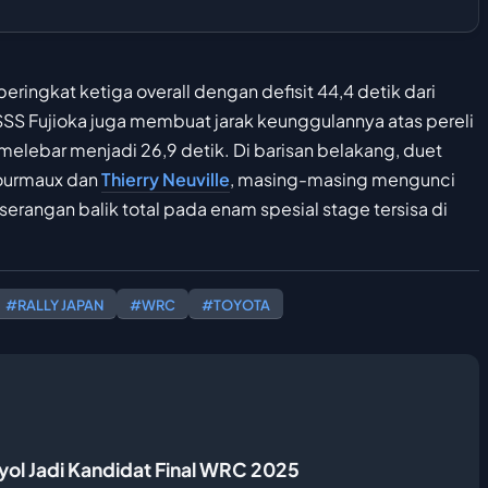
 peringkat ketiga overall dengan defisit 44,4 detik dari
S Fujioka juga membuat jarak keunggulannya atas pereli
elebar menjadi 26,9 detik. Di barisan belakang, duet
Fourmaux dan
Thierry Neuville
, masing-masing mengunci
rangan balik total pada enam spesial stage tersisa di
#RALLY JAPAN
#WRC
#TOYOTA
nyol Jadi Kandidat Final WRC 2025