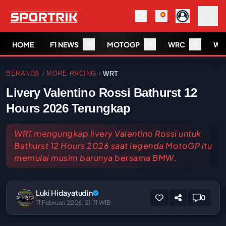
HOME
F1 NEWS
MOTOGP
WRC
WS
BERANDA
MORE RACING
WRT
/
/
Livery Valentino Rossi Bathurst 12
Hours 2026 Terungkap
WRT mengungkap livery Valentino Rossi untuk
Bathurst 12 Hours 2026 saat legenda MotoGP itu
memulai musim barunya bersama BMW.
Luki Hidayatudin
0
11 Februari 2026, 21:11 WIB