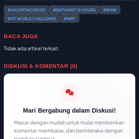
#VALENTINO ROSSI
#BATHURST 12 HOURS
#BMW
#GT WORLD CHALLENGE
#WRT
BACA JUGA
Tidak ada artikel terkait.
DISKUSI & KOMENTAR (0)
Mari Bergabung dalam Diskusi!
Masuk dengan mudah untuk mulai memberikan
komentar, membalas, dan berinteraksi dengan
pembaca lainnya.