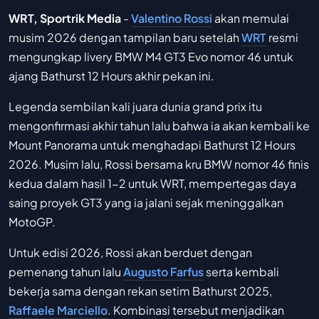
WRT, Sportrik Media
-
Valentino Rossi
akan memulai
musim 2026 dengan tampilan baru setelah
WRT
resmi
mengungkap livery BMW M4 GT3 Evo nomor 46 untuk
ajang Bathurst 12 Hours akhir pekan ini.
Legenda sembilan kali juara dunia grand prix itu
mengonfirmasi akhir tahun lalu bahwa ia akan kembali ke
Mount Panorama untuk menghadapi Bathurst 12 Hours
2026. Musim lalu, Rossi bersama kru BMW nomor 46 finis
kedua dalam hasil 1-2 untuk WRT, mempertegas daya
saing proyek GT3 yang ia jalani sejak meninggalkan
MotoGP.
Untuk edisi 2026, Rossi akan berduet dengan
pemenang tahun lalu
Augusto Farfus
serta kembali
bekerja sama dengan rekan setim Bathurst 2025,
Raffaele Marciello
. Kombinasi tersebut menjadikan