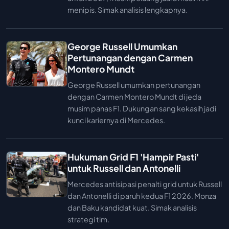
menipis. Simak analisis lengkapnya.
George Russell Umumkan
Pertunangan dengan Carmen
Montero Mundt
George Russell umumkan pertunangan
dengan Carmen Montero Mundt di jeda
musim panas F1. Dukungan sang kekasih jadi
kunci kariernya di Mercedes.
Hukuman Grid F1 'Hampir Pasti'
untuk Russell dan Antonelli
Mercedes antisipasi penalti grid untuk Russell
dan Antonelli di paruh kedua F1 2026. Monza
dan Baku kandidat kuat. Simak analisis
strategi tim.