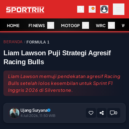
HOME
F1 NEWS
MOTOGP
WRC
WS
BERANDA
FORMULA 1
/
Liam Lawson Puji Strategi Agresif
Racing Bulls
Liam Lawson memuji pendekatan agresif Racing
Bulls setelah lolos kesembilan untuk Sprint F1
Inggris 2026 di Silverstone.
Ujang Suryana
0
4 Juli 2026, 11:50 WIB