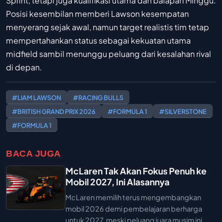
Sprint, tetapi juga kualifikasi utama dan balapan Minggu.
Posisi kesembilan memberi Lawson kesempatan
menyerang sejak awal, namun target realistis tim tetap
mempertahankan status sebagai kekuatan utama
midfield sambil menunggu peluang dari kesalahan rival
di depan.
#LIAM LAWSON
#RACING BULLS
#BRITISH GRAND PRIX 2026
#FORMULA 1
#SILVERSTONE
#FORMULA 1
BACA JUGA
McLaren Tak Akan Fokus Penuh ke
Mobil 2027, Ini Alasannya
McLaren memilih terus mengembangkan
mobil 2026 demi pembelajaran berharga
untuk 2027, meski peluang juara musim ini