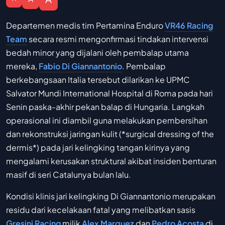
Departemen medis tim Pertamina Enduro
VR46 Racing
Team
secara resmi mengonfirmasi tindakan intervensi
bedah minor yang dijalani oleh pembalap utama
mereka,
Fabio Di Giannantonio
. Pembalap
berkebangsaan Italia tersebut dilarikan ke UPMC
Salvator Mundi International Hospital di Roma pada hari
Senin paska-akhir pekan balap di Hungaria. Langkah
operasional ini diambil guna melakukan pembersihan
dan rekonstruksi jaringan kulit (*surgical dressing of the
dermis*) pada jari kelingking tangan kirinya yang
mengalami kerusakan struktural akibat insiden benturan
masif di seri Catalunya bulan lalu.
Kondisi klinis jari kelingking Di Giannantonio merupakan
residu dari kecelakaan fatal yang melibatkan sasis
Gresini Racing
milik
Alex Marquez
dan
Pedro Acosta
di