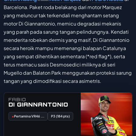
Barcelona. Paket roda belakang dari motor Marquez
yang meluncur tak terkendali menghantam setang
motor Di Giannantonio, memicu degradasi mekanis
yang parah pada sarung tangan pelindungnya. Kendati
menderita robekan dermis yang masif, Di Giannantonio
secara heroik mampu memenangi balapan Catalunya
yang sempat dihentikan sementara (*red flag*), serta
terus memacu sasis Desmosedici miliknya di seri
Mugello dan Balaton Park menggunakan proteksi sarung
tangan yang dimodifikasi secara asimetris.
FABIO
DI GIANNANTONIO
●
Pertamina VR46 ...
P3 (184 pts)