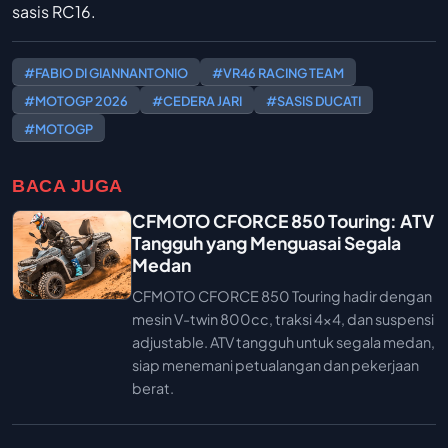
sasis RC16.
#FABIO DI GIANNANTONIO
#VR46 RACING TEAM
#MOTOGP 2026
#CEDERA JARI
#SASIS DUCATI
#MOTOGP
BACA JUGA
CFMOTO CFORCE 850 Touring: ATV
Tangguh yang Menguasai Segala
Medan
CFMOTO CFORCE 850 Touring hadir dengan
mesin V-twin 800cc, traksi 4x4, dan suspensi
adjustable. ATV tangguh untuk segala medan,
siap menemani petualangan dan pekerjaan
berat.