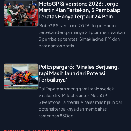
MotoGP Silverstone 2026: Jorge
Martín Kian Tertekan, 5 Pembalap
Teratas Hanya Terpaut 24 Poin
MotoGP Silverstone 2026: Jorge Martín
tertekan dengan hanya 24 poin memisahkan
5 pembalap teratas. Simak jadwal FP1 dan
cara nonton gratis.
Pol Espargaró: 'Viñales Berjuang,
tapi Masih Jauh dari Potensi
Terbaiknya'
Pol Espargaró menggantikan Maverick
Viñales di KTM Tech3 untuk MotoGP
Silverstone. Ia menilai Viñales masih jauh dari
potensi terbaiknya dan membahas
tantangan 850cc.