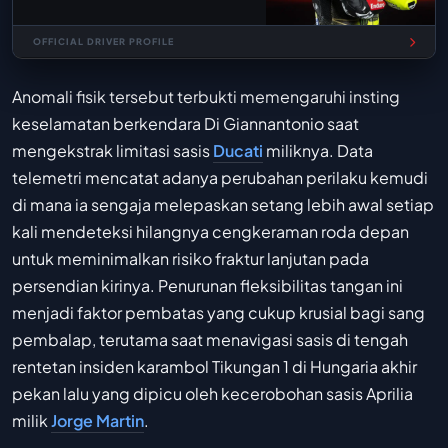
OFFICIAL DRIVER PROFILE
Anomali fisik tersebut terbukti memengaruhi insting
keselamatan berkendara Di Giannantonio saat
mengekstrak limitasi sasis
Ducati
miliknya. Data
telemetri mencatat adanya perubahan perilaku kemudi
di mana ia sengaja melepaskan setang lebih awal setiap
kali mendeteksi hilangnya cengkeraman roda depan
untuk meminimalkan risiko fraktur lanjutan pada
persendian kirinya. Penurunan fleksibilitas tangan ini
menjadi faktor pembatas yang cukup krusial bagi sang
pembalap, terutama saat menavigasi sasis di tengah
rentetan insiden karambol Tikungan 1 di Hungaria akhir
pekan lalu yang dipicu oleh kecerobohan sasis Aprilia
milik
Jorge Martin
.