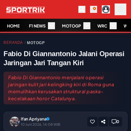
HOME
F1 NEWS
MOTOGP
WRC
WS
BERANDA
MOTOGP
/
Fabio Di Giannantonio Jalani Operasi
Jaringan Jari Tangan Kiri
Fabio Di Giannantonio menjalani operasi
jaringan kulit jari kelingking kiri di Roma guna
memulihkan kerusakan struktural paska-
kecelakaan horor Catalunya.
Ifan Apriyana
0
10 Juni 2026, 14:08 WIB