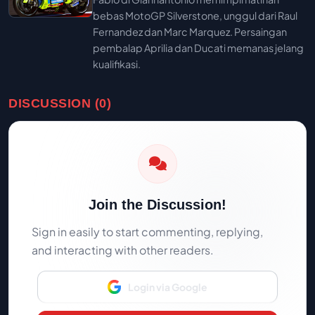
bebas MotoGP Silverstone, unggul dari Raul
Fernandez dan Marc Marquez. Persaingan
pembalap Aprilia dan Ducati memanas jelang
kualifikasi.
DISCUSSION (0)
Join the Discussion!
Sign in easily to start commenting, replying,
and interacting with other readers.
Login via Google