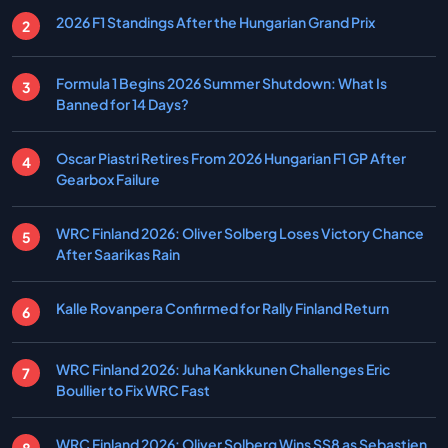
2026 F1 Standings After the Hungarian Grand Prix
Formula 1 Begins 2026 Summer Shutdown: What Is
Banned for 14 Days?
Oscar Piastri Retires From 2026 Hungarian F1 GP After
Gearbox Failure
WRC Finland 2026: Oliver Solberg Loses Victory Chance
After Saarikas Rain
Kalle Rovanpera Confirmed for Rally Finland Return
WRC Finland 2026: Juha Kankkunen Challenges Eric
Boullier to Fix WRC Fast
WRC Finland 2026: Oliver Solberg Wins SS8 as Sebastien