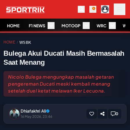
HOME
F1 NEWS
MOTOGP
WRC
WS
HOME
WSBK
/
Bulega Akui Ducati Masih Bermasalah
Saat Menang
Nicolo Bulega mengungkap masalah getaran
pengereman Ducati meski kembali menang
setelah duel ketat melawan Iker Lecuona.
Dhiafakhri Ali
0
16 May 2026, 23:46