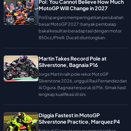
Pol: You Cannot Believe How Much
MotoGP Will Change in 2027
Pol Espargaro memperingatkan perubahan
besar MotoGP 2027: banyak pembalap
bakal kesulitan beradaptasi dengan motor
850cc/Pirelli. Ducati diuntungkan.
Martin Takes Record Pole at
Silverstone, Bagnaia P16
Jorge Martin raih pole rekor MotoGP
Silverstone 2026, ungguli Raul Fernandez dan
Ai Ogura. Bagnaia terpuruk di P16. Simak hasil
lengkap kualifikasi di sini.
Diggia Fastest in MotoGP
Silverstone Practice, Marquez P4
Fabio di Giannantonio memimpin latihan