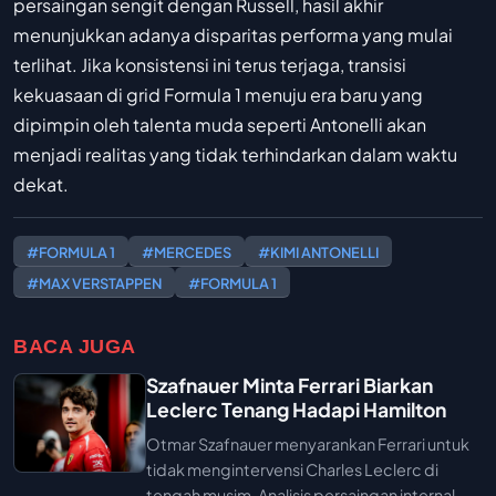
persaingan sengit dengan Russell, hasil akhir
menunjukkan adanya disparitas performa yang mulai
terlihat. Jika konsistensi ini terus terjaga, transisi
kekuasaan di grid Formula 1 menuju era baru yang
dipimpin oleh talenta muda seperti Antonelli akan
menjadi realitas yang tidak terhindarkan dalam waktu
dekat.
#FORMULA 1
#MERCEDES
#KIMI ANTONELLI
#MAX VERSTAPPEN
#FORMULA 1
BACA JUGA
Szafnauer Minta Ferrari Biarkan
Leclerc Tenang Hadapi Hamilton
Otmar Szafnauer menyarankan Ferrari untuk
tidak mengintervensi Charles Leclerc di
tengah musim. Analisis persaingan internal