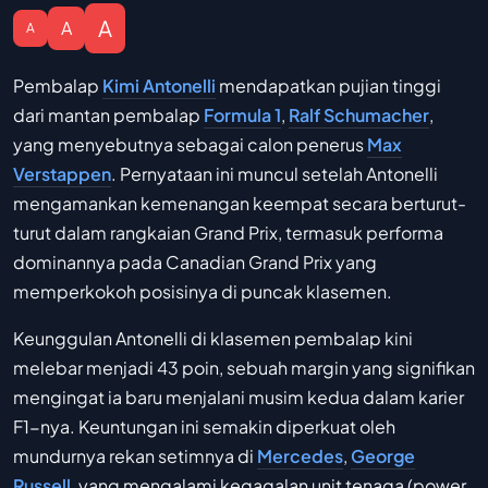
A
A
A
Pembalap
Kimi Antonelli
mendapatkan pujian tinggi
dari mantan pembalap
Formula 1
,
Ralf Schumacher
,
yang menyebutnya sebagai calon penerus
Max
Verstappen
. Pernyataan ini muncul setelah Antonelli
mengamankan kemenangan keempat secara berturut-
turut dalam rangkaian Grand Prix, termasuk performa
dominannya pada Canadian Grand Prix yang
memperkokoh posisinya di puncak klasemen.
Keunggulan Antonelli di klasemen pembalap kini
melebar menjadi 43 poin, sebuah margin yang signifikan
mengingat ia baru menjalani musim kedua dalam karier
F1-nya. Keuntungan ini semakin diperkuat oleh
mundurnya rekan setimnya di
Mercedes
,
George
Russell
, yang mengalami kegagalan unit tenaga (power