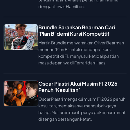
dengan Lewis Hamilton.
Brundle Sarankan Bearman Cari
'Plan B' demi Kursi Kompetitif
Martin Brundle menyarankan Oliver Bearman
mencari 'Plan B' untuk mendapat kursi
kompetitif di F1, menyusul ketidakpastian
masa depannya di Ferrari dan Haas.
Oscar Piastri Akui Musim F1 2026
Penuh ‘Kesulitan’
Oscar Piastri mengakui musim F1 2026 penuh
kesulitan, memaksanya mengubah gaya
balap. McLaren masih punya pekerjaan rumah
di tengah persaingan ketat.