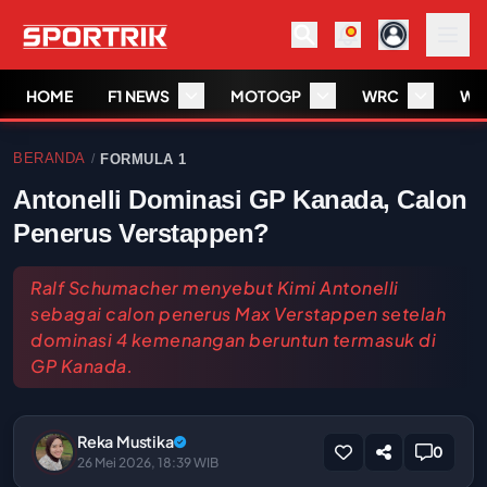
HOME
F1 NEWS
MOTOGP
WRC
WS
BERANDA
FORMULA 1
/
Antonelli Dominasi GP Kanada, Calon
Penerus Verstappen?
Ralf Schumacher menyebut Kimi Antonelli
sebagai calon penerus Max Verstappen setelah
dominasi 4 kemenangan beruntun termasuk di
GP Kanada.
Reka Mustika
0
26 Mei 2026, 18:39 WIB