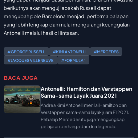
berikutnya akan menguji apakah Russell dapat
mengubah pole Barcelona menjadi performa balapan
yang lebih lengkap dan mulai mengurangi keunggulan
Antonelli melalui hasil di lintasan.
#GEORGE RUSSELL
#KIMI ANTONELLI
#MERCEDES
#JACQUES VILLENEUVE
#FORMULA 1
BACA JUGA
Antonelli: Hamilton dan Verstappen
Sama-sama Layak Juara 2021
Andrea Kimi Antonelli menilai Hamilton dan
Verstappen sama-sama layak juara F1 2021.
Pebalap Mercedes itu juga mengungkap
pelajaran berharga dari dua legenda.