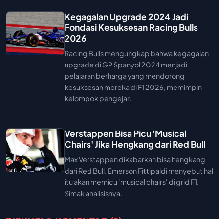
Kegagalan Upgrade 2024 Jadi
Fondasi Kesuksesan Racing Bulls
2026
Racing Bulls mengungkap bahwa kegagalan
upgrade di GP Spanyol 2024 menjadi
pelajaran berharga yang mendorong
kesuksesan mereka di F1 2026, memimpin
kelompok pengejar.
Verstappen Bisa Picu 'Musical
Chairs' Jika Hengkang dari Red Bull
Max Verstappen dikabarkan bisa hengkang
dari Red Bull. Emerson Fittipaldi menyebut hal
itu akan memicu 'musical chairs' di grid F1.
Simak analisisnya.