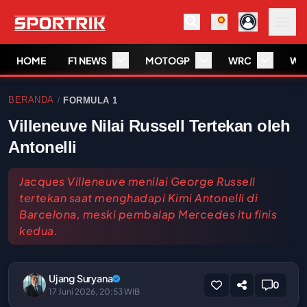
HOME
F1 NEWS
MOTOGP
WRC
WS
BERANDA
FORMULA 1
/
Villeneuve Nilai Russell Tertekan oleh
Antonelli
Jacques Villeneuve menilai George Russell
tertekan saat menghadapi Kimi Antonelli di
Barcelona, meski pembalap Mercedes itu finis
kedua.
Ujang Suryana
0
17 Juni 2026, 20:53 WIB