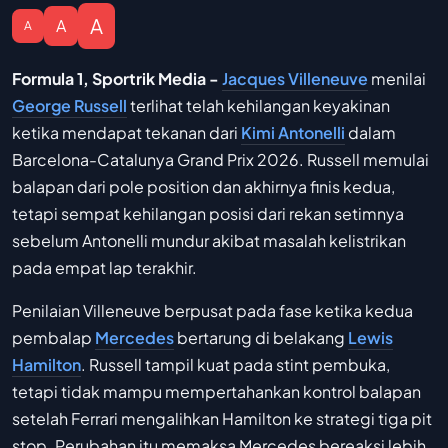
A
A
A
Formula 1, Sportrik Media -
Jacques Villeneuve
menilai
George Russell
terlihat telah kehilangan keyakinan
ketika mendapat tekanan dari
Kimi Antonelli
dalam
Barcelona-Catalunya Grand Prix 2026. Russell memulai
balapan dari pole position dan akhirnya finis kedua,
tetapi sempat kehilangan posisi dari rekan setimnya
sebelum Antonelli mundur akibat masalah kelistrikan
pada empat lap terakhir.
Penilaian Villeneuve berpusat pada fase ketika kedua
pembalap
Mercedes
bertarung di belakang
Lewis
Hamilton
. Russell tampil kuat pada stint pembuka,
tetapi tidak mampu mempertahankan kontrol balapan
setelah Ferrari mengalihkan Hamilton ke strategi tiga pit
stop. Perubahan itu memaksa Mercedes bereaksi lebih