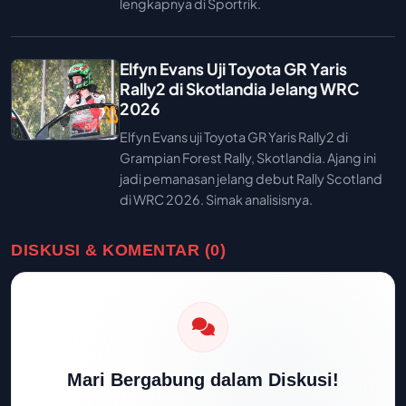
lengkapnya di Sportrik.
Elfyn Evans Uji Toyota GR Yaris
Rally2 di Skotlandia Jelang WRC
2026
Elfyn Evans uji Toyota GR Yaris Rally2 di
Grampian Forest Rally, Skotlandia. Ajang ini
jadi pemanasan jelang debut Rally Scotland
di WRC 2026. Simak analisisnya.
DISKUSI & KOMENTAR (0)
Mari Bergabung dalam Diskusi!