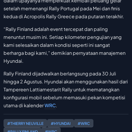
dalam upayanya memperkuat kembali peluang gelar
setelah memenangi Rally Portugal pada Mei dan finis
kedua di Acropolis Rally Greece pada putaran terakhir.
“Rally Finland adalah event tercepat dan paling
menuntut musim ini. Setiap kilometer pengujian yang
kami selesaikan dalam kondisi seperti ini sangat
berharga bagi kami,” demikian pernyataan manajemen
Hyundai.
Rally Finland dijadwalkan berlangsung pada 30 Juli
hingga 2 Agustus. Hyundai akan menggunakan hasil dari
Tampereen Lattiamestarit Rally untuk mematangkan
konfigurasi mobil sebelum memasuki pekan kompetisi
utama di kalender
WRC
.
#THIERRY NEUVILLE
#HYUNDAI
#WRC
#RALLY FINLAND
#WRC