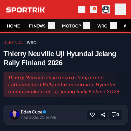
HOME
F1 NEWS
MOTOGP
WRC
WS
BERANDA
WRC
/
Thierry Neuville Uji Hyundai Jelang
Rally Finland 2026
Thierry Neuville akan turun di Tampereen
Lattiamestarit Rally untuk membantu Hyundai
mematangkan set-up jelang Rally Finland 2026.
Edeh Cupe
0
7 Juli 2026, 20:16 WIB