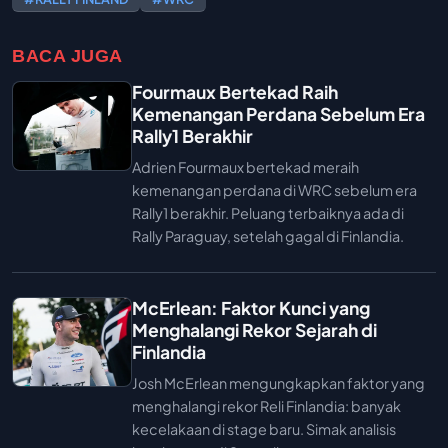
BACA JUGA
Fourmaux Bertekad Raih
Kemenangan Perdana Sebelum Era
Rally1 Berakhir
Adrien Fourmaux bertekad meraih
kemenangan perdana di WRC sebelum era
Rally1 berakhir. Peluang terbaiknya ada di
Rally Paraguay, setelah gagal di Finlandia.
McErlean: Faktor Kunci yang
Menghalangi Rekor Sejarah di
Finlandia
Josh McErlean mengungkapkan faktor yang
menghalangi rekor Reli Finlandia: banyak
kecelakaan di stage baru. Simak analisis