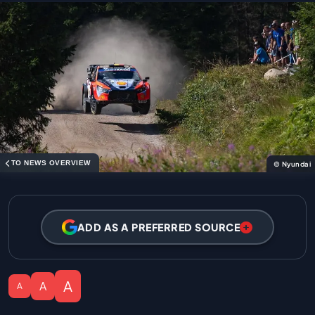
TO NEWS OVERVIEW
© Nyundai
ADD AS A PREFERRED SOURCE
A
A
A