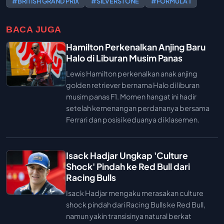
#BRITISH GRAND PRIX
#SILVERSTONE
#FORMULA 1
BACA JUGA
Hamilton Perkenalkan Anjing Baru
Halo di Liburan Musim Panas
Lewis Hamilton perkenalkan anak anjing
golden retriever bernama Halo di liburan
musim panas F1. Momen hangat ini hadir
setelah kemenangan perdananya bersama
Ferrari dan posisi keduanya di klasemen.
Isack Hadjar Ungkap 'Culture
Shock' Pindah ke Red Bull dari
Racing Bulls
Isack Hadjar mengaku merasakan culture
shock pindah dari Racing Bulls ke Red Bull,
namun yakin transisinya natural berkat