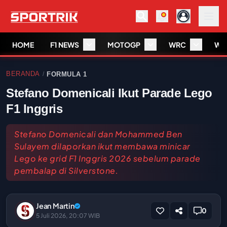
HOME
F1 NEWS
MOTOGP
WRC
WS
BERANDA
FORMULA 1
/
Stefano Domenicali Ikut Parade Lego
F1 Inggris
Stefano Domenicali dan Mohammed Ben
Sulayem dilaporkan ikut membawa minicar
Lego ke grid F1 Inggris 2026 sebelum parade
pembalap di Silverstone.
Jean Martin
0
5 Juli 2026, 20:07 WIB