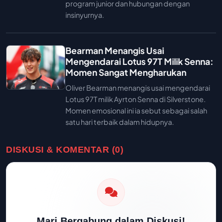
program junior dan hubungan dengan
insinyurnya.
Bearman Menangis Usai
Mengendarai Lotus 97T Milik Senna:
Momen Sangat Mengharukan
Oliver Bearman menangis usai mengendarai
Lotus 97T milik Ayrton Senna di Silverstone.
Momen emosional ini ia sebut sebagai salah
satu hari terbaik dalam hidupnya.
DISKUSI & KOMENTAR (0)
Mari Bergabung dalam Diskusi!