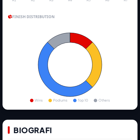
R1
R2
R3
R4
R5
R6
R7
FINISH DISTRIBUTION
Wins
Podiums
Top 10
Others
BIOGRAFI