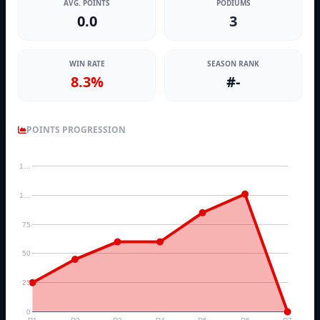
AVG. POINTS
PODIUMS
0.0
3
WIN RATE
SEASON RANK
8.3%
#-
POINTS PROGRESSION
1…
1…
75
50
25
0