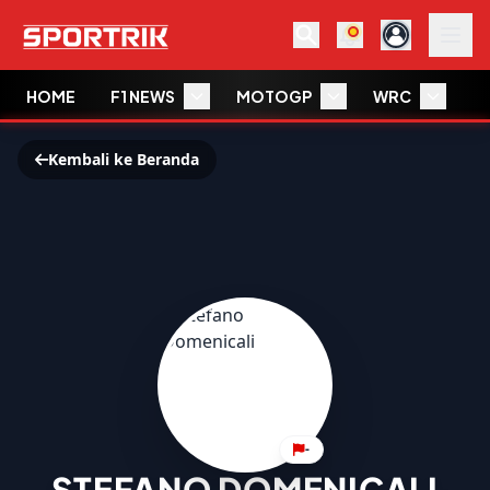
HOME
F1 NEWS
MOTOGP
WRC
W
Kembali ke Beranda
-
STEFANO DOMENICALI