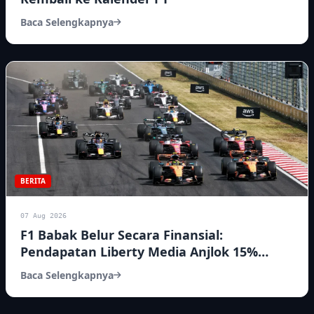
Baca Selengkapnya
BERITA
07 Aug 2026
F1 Babak Belur Secara Finansial:
Pendapatan Liberty Media Anjlok 15%
Akibat Kalender Timur Tengah Berantakan
Baca Selengkapnya