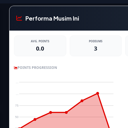
Performa Musim Ini
AVG. POINTS
PODIUMS
0.0
3
POINTS PROGRESSION
…
…
75
50