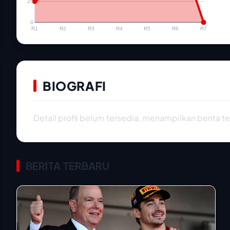
25
0
R1
R2
R3
R4
R5
R6
R7
BIOGRAFI
Detail profil belum tersedia, menampilkan berita te
BERITA TERBARU