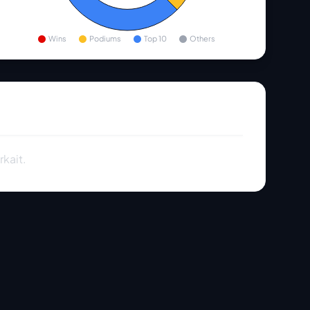
Wins
Podiums
Top 10
Others
rkait.