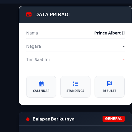
DATA PRIBADI
Nama
Prince Albert Ii
Negara
-
Tim Saat Ini
-
CALENDAR
STANDINGS
RESULTS
Balapan Berikutnya
GENERAL