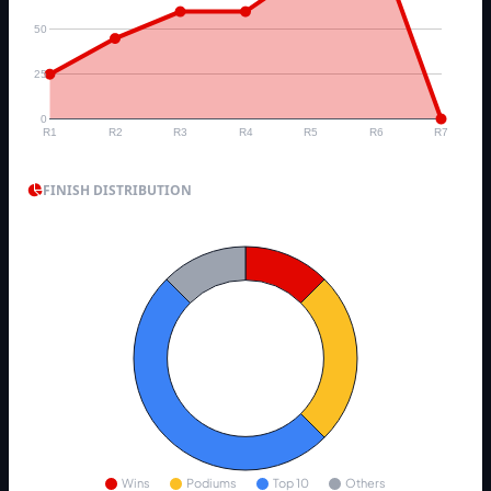
50
25
0
R1
R2
R3
R4
R5
R6
R7
FINISH DISTRIBUTION
Wins
Podiums
Top 10
Others