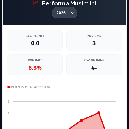
Performa Musim Ini
AVG. POINTS
PODIUMS
0.0
3
WIN RATE
SEASON RANK
8.3%
#-
POINTS PROGRESSION
1…
1…
75