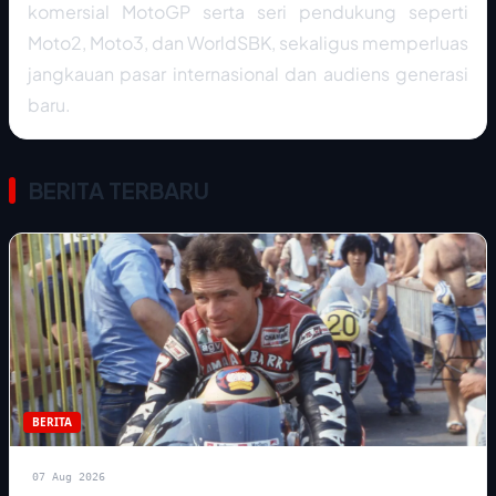
komersial MotoGP serta seri pendukung seperti
Moto2, Moto3, dan WorldSBK, sekaligus memperluas
jangkauan pasar internasional dan audiens generasi
baru.
BERITA TERBARU
BERITA
07 Aug 2026