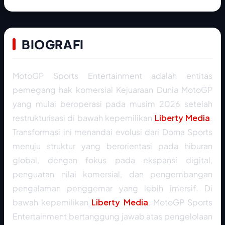
BIOGRAFI
MotoGP Sports Entertainment adalah entitas
pemegang hak komersial Kejuaraan Dunia MotoGP
yang mulai beroperasi pada musim 2026 setelah
restrukturisasi di bawah kepemilikan
Liberty Media
.
Transformasi ini menandai evolusi dari Dorna Sports
menuju struktur yang berorientasi pada hiburan
global, dengan fokus pada ekspansi digital,
penguatan nilai komersial, dan pengembangan
pengalaman penggemar yang lebih imersif. Di
bawah kepemilikan
Liberty Media
, MotoGP Sports
Entertainment bertanggung jawab atas pengelolaan