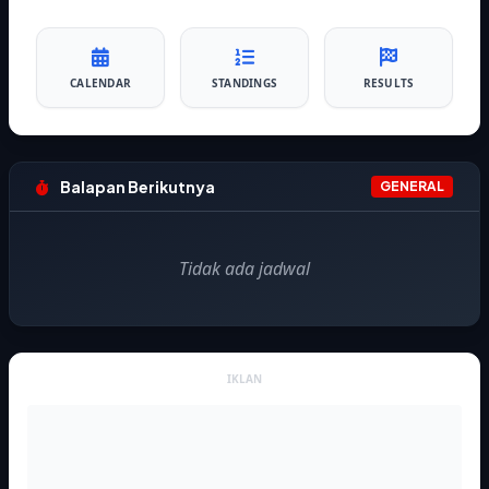
CALENDAR
STANDINGS
RESULTS
Balapan Berikutnya
GENERAL
Tidak ada jadwal
IKLAN