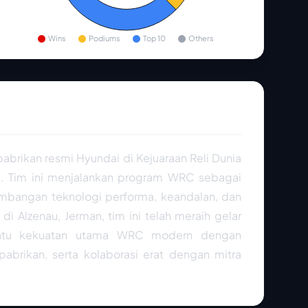
Wins
Podiums
Top 10
Others
abrikan resmi Hyundai di Kejuaraan Reli Dunia
t
. Tim ini menjalankan program WRC sebagai
embangan teknologi performa, keandalan, dan
s di Alzenau, Jerman, tim ini telah meraih gelar
 satu kekuatan utama WRC modern dengan
pabrikan, serta kolaborasi erat dengan mitra