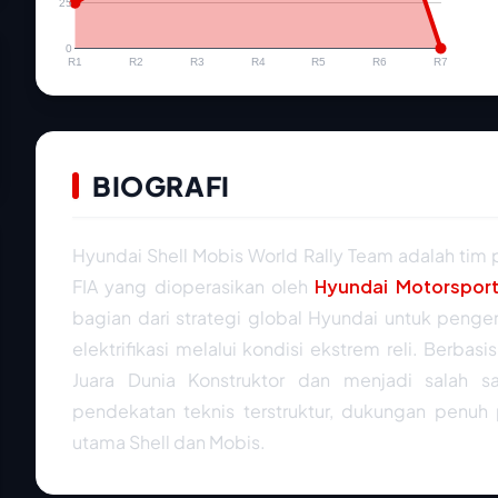
25
0
R1
R2
R3
R4
R5
R6
R7
BIOGRAFI
Hyundai Shell Mobis World Rally Team adalah tim p
FIA yang dioperasikan oleh
Hyundai Motorspor
bagian dari strategi global Hyundai untuk peng
elektrifikasi melalui kondisi ekstrem reli. Berbasi
Juara Dunia Konstruktor dan menjadi salah
pendekatan teknis terstruktur, dukungan penuh 
utama Shell dan Mobis.