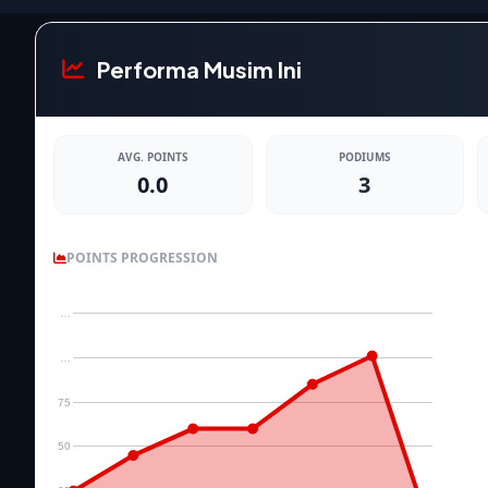
Performa Musim Ini
AVG. POINTS
PODIUMS
0.0
3
POINTS PROGRESSION
…
…
75
50