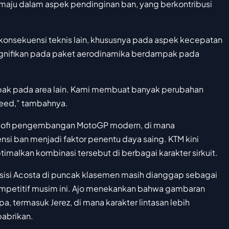
maju dalam aspek pendinginan ban, yang berkontribusi
onsekuensi teknis lain, khususnya pada aspek kecepatan
gnifikan pada paket aerodinamika berdampak pada
mpak pada area lain. Kami membuat banyak perubahan
peed,” tambahnya.
losofi pengembangan MotoGP modern, di mana
nsi ban menjadi faktor penentu daya saing. KTM kini
imalkan kombinasi tersebut di berbagai karakter sirkuit.
osisi Acosta di puncak klasemen masih dianggap sebagai
 kompetitif musim ini. Ajo menekankan bahwa gambaran
opa, termasuk Jerez, di mana karakter lintasan lebih
pabrikan.