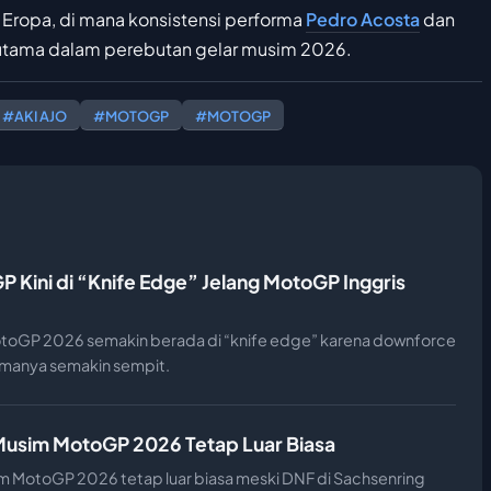
 Eropa, di mana konsistensi performa
Pedro Acosta
dan
 utama dalam perebutan gelar musim 2026.
#AKI AJO
#MOTOGP
#MOTOGP
P Kini di “Knife Edge” Jelang MotoGP Inggris
otoGP 2026 semakin berada di “knife edge” karena downforce
rmanya semakin sempit.
i Musim MotoGP 2026 Tetap Luar Biasa
im MotoGP 2026 tetap luar biasa meski DNF di Sachsenring