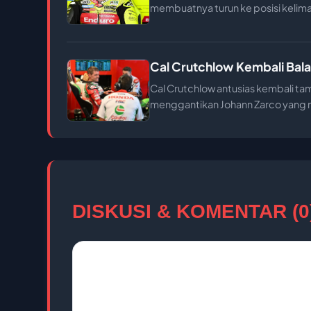
membuatnya turun ke posisi kelim
Cal Crutchlow Kembali Bal
Cal Crutchlow antusias kembali t
menggantikan Johann Zarco yang 
DISKUSI & KOMENTAR (0