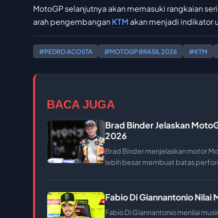
MotoGP selanjutnya akan memasuki rangkaian seri
arah pengembangan
KTM
akan menjadi indikator
#PEDRO ACOSTA
#MOTOGP BRASIL 2026
#KTM
BACA JUGA
Brad Binder Jelaskan MotoG
2026
Brad Binder menjelaskan motor M
lebih besar membuat batas perfo
Fabio Di Giannantonio Nila
Fabio Di Giannantonio menilai mus