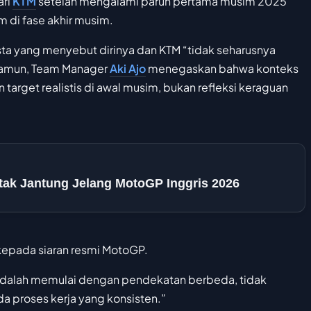
ari
KTM
setelah mengalami paruh pertama musim 2025
 di fase akhir musim.
sta yang menyebut dirinya dan KTM “tidak seharusnya
Namun, Team Manager
Aki Ajo
menegaskan bahwa konteks
arget realistis di awal musim, bukan refleksi keraguan
ak Jantung Jelang MotoGP Inggris 2026
jo kepada siaran resmi MotoGP.
 adalah memulai dengan pendekatan berbeda, tidak
a proses kerja yang konsisten.”