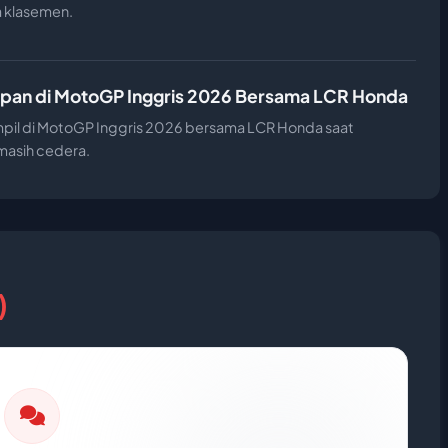
a klasemen.
apan di MotoGP Inggris 2026 Bersama LCR Honda
ampil di MotoGP Inggris 2026 bersama LCR Honda saat
masih cedera.
)