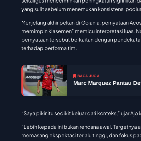
sekaligus mencerminkan peningkatan signifikan d
yang sulit sebelum menemukan konsistensi podium
Menjelang akhir pekan di Goiania, pernyataan Aco
memimpin klasemen” memicu interpretasi luas. 
pernyataan tersebut berkaitan dengan pendekatan t
terhadap performa tim.
BACA JUGA
Marc Marquez Pantau Det
“Saya pikir itu sedikit keluar dari konteks,” ujar A
“Lebih kepada ini bukan rencana awal. Targetnya
memasang ekspektasi terlalu tinggi, dan fokus pad