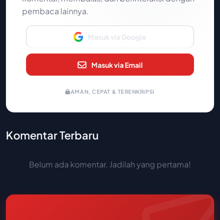
pembaca lainnya.
Masuk via Google
Masuk via Email
AMAN, CEPAT & TERENKRIPSI
Komentar Terbaru
Belum ada komentar. Jadilah yang pertama!