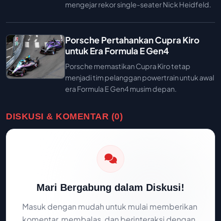
mengejar rekor single-seater Nick Heidfeld.
Porsche Pertahankan Cupra Kiro
untuk Era Formula E Gen4
Porsche memastikan Cupra Kiro tetap
menjadi tim pelanggan powertrain untuk awal
era Formula E Gen4 musim depan.
DISKUSI & KOMENTAR (0)
Mari Bergabung dalam Diskusi!
Masuk dengan mudah untuk mulai memberikan
komentar, membalas, dan berinteraksi dengan