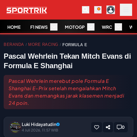
HOME
F1 NEWS
MOTOGP
WRC
WS
BERANDA
MORE RACING
FORMULA E
/
/
Pascal Wehrlein Tekan Mitch Evans di
Formula E Shanghai
Pascal Wehrlein merebut pole Formula E
Shanghai E-Prix setelah mengalahkan Mitch
Evans dan memangkas jarak klasemen menjadi
24 poin.
Luki Hidayatudin
0
4 Juli 2026, 11:57 WIB