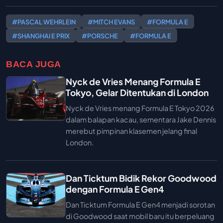
#PASCAL WEHRLEIN
#MITCH EVANS
#FORMULA E
#SHANGHAI E PRIX
#PORSCHE
#FORMULA E
BACA JUGA
Nyck de Vries Menang Formula E
Tokyo, Gelar Ditentukan di London
Nyck de Vries menang Formula E Tokyo 2026
dalam balapan kacau, sementara Jake Dennis
merebut pimpinan klasemen jelang final
London.
Dan Ticktum Bidik Rekor Goodwood
dengan Formula E Gen4
Dan Ticktum Formula E Gen4 menjadi sorotan
di Goodwood saat mobil baru itu berpeluang