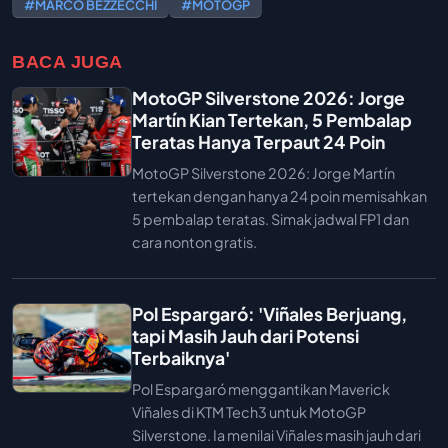
#MARCO BEZZECCHI
#MOTOGP
BACA JUGA
MotoGP Silverstone 2026: Jorge
Martín Kian Tertekan, 5 Pembalap
Teratas Hanya Terpaut 24 Poin
MotoGP Silverstone 2026: Jorge Martín
tertekan dengan hanya 24 poin memisahkan
5 pembalap teratas. Simak jadwal FP1 dan
cara nonton gratis.
Pol Espargaró: 'Viñales Berjuang,
tapi Masih Jauh dari Potensi
Terbaiknya'
Pol Espargaró menggantikan Maverick
Viñales di KTM Tech3 untuk MotoGP
Silverstone. Ia menilai Viñales masih jauh dari