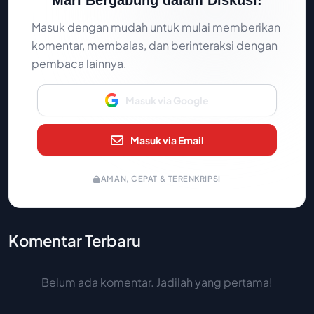
Mari Bergabung dalam Diskusi!
Masuk dengan mudah untuk mulai memberikan
komentar, membalas, dan berinteraksi dengan
pembaca lainnya.
Masuk via Google
Masuk via Email
AMAN, CEPAT & TERENKRIPSI
Komentar Terbaru
Belum ada komentar. Jadilah yang pertama!