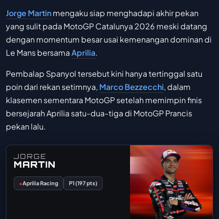
Jorge Martin
mengaku siap menghadapi akhir pekan
yang sulit pada MotoGP Catalunya 2026 meski datang
dengan momentum besar usai kemenangan dominan di
Le Mans bersama
Aprilia
.
Pembalap Spanyol tersebut kini hanya tertinggal satu
poin dari rekan setimnya,
Marco Bezzecchi
, dalam
klasemen sementara MotoGP setelah memimpin finis
bersejarah Aprilia satu-dua-tiga di MotoGP Prancis
pekan lalu.
JORGE
MARTIN
●
Aprilia Racing
P1 (197 pts)