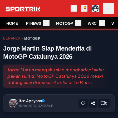
HOME
F1 NEWS
MOTOGP
WRC
WS
BERANDA
MOTOGP
/
Jorge Martin Siap Menderita di
MotoGP Catalunya 2026
Jorge Martin mengaku siap menghadapi akhir
pekan sulit di MotoGP Catalunya 2026 meski
datang usai dominasi Aprilia di Le Mans.
Ifan Apriyana
0
15 Mei 2026, 02:35 WIB