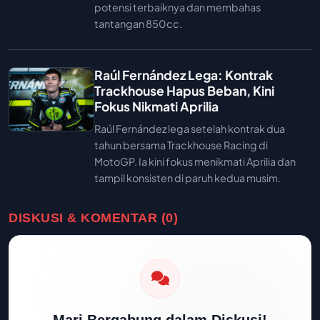
potensi terbaiknya dan membahas
tantangan 850cc.
Raúl Fernández Lega: Kontrak
Trackhouse Hapus Beban, Kini
Fokus Nikmati Aprilia
Raúl Fernández lega setelah kontrak dua
tahun bersama Trackhouse Racing di
MotoGP. Ia kini fokus menikmati Aprilia dan
tampil konsisten di paruh kedua musim.
DISKUSI & KOMENTAR (0)